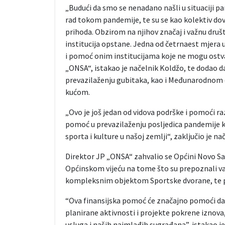
„Budući da smo se nenadano našli u situaciji p
rad tokom pandemije, te su se kao kolektiv dove
prihoda. Obzirom na njihov značaj i važnu dru
institucija opstane. Jedna od četrnaest mjera 
i pomoć onim institucijama koje ne mogu ostvari
„ONSA“, istakao je načelnik Koldžo, te dodao da
prevazilaženju gubitaka, kao i Međunarodnom c
kućom.
„Ovo je još jedan od vidova podrške i pomoći ra
pomoć u prevazilaženju posljedica pandemije ko
sporta i kulture u našoj zemlji“, zaključio je n
Direktor JP „ONSA“ zahvalio se Općini Novo S
Općinskom vijeću na tome što su prepoznali v
kompleksnim objektom Sportske dvorane, te
“Ova finansijska pomoć će značajno pomoći da
planirane aktivnosti i projekte pokrene iznova
usluga i naših najmlađih sugrađana”, istakao je