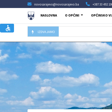
novosarajevo@novosarajevo.ba
+387 33 492 10
NASLOVNA
O OPĆINI
OPĆINSKO VI
IZDVAJAMO