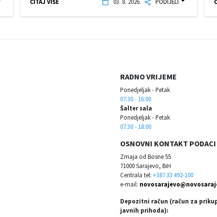
ČITAJ VIŠE
03. 8. 2026.
PODIJELI
Č
RADNO VRIJEME
Ponedjeljak - Petak
07:30 - 16:00
Šalter sala
Ponedjeljak - Petak
07:30 - 18:00
OSNOVNI KONTAKT PODACI
Zmaja od Bosne 55
71000 Sarajevo, BiH
Centrala tel:
+387 33 492-100
e-mail:
novosarajevo@novosaraj
Depozitni račun (račun za priku
javnih prihoda):