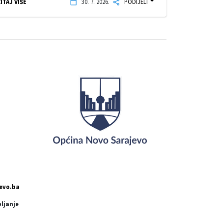
ITAJ VIŠE
30. 7. 2026.
PODIJELI
evo.ba
pljanje