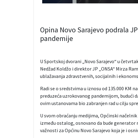
Opina Novo Sarajevo podrala JP
pandemije
U Sportskoj dvorani „Novo Sarajevo“ u četvrtak
Nedžad Koldžo i direktor JP „ONSA“ Mirza Rami
ublažavanja zdravstvenih, socijalnih i ekonoms
Radi se o sredstvima u iznosu od 135.000 KM n
preduzeća uzrokovanog pandemijom, budući da j
ovim ustanovama bio zabranjen rad u cilju spre
U svom obraćanju medijima, Općinski načelnik 
između ostalog, osnovano da bude generator raz
važnosti za Općinu Novo Sarajevo koja je i osniv