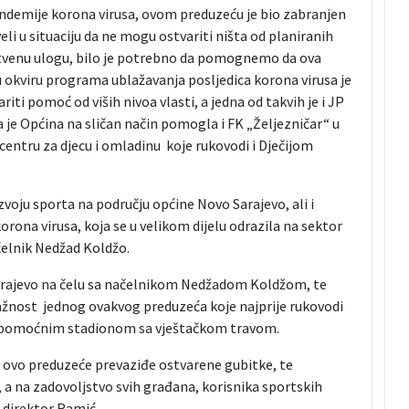
andemije korona virusa, ovom preduzeću je bio zabranjen
li u situaciju da ne mogu ostvariti ništa od planiranih
štvenu ulogu, bilo je potrebno da pomognemo da ova
u okviru programa ublažavanja posljedica korona virusa je
ti pomoć od viših nivoa vlasti, a jedna od takvih je i JP
 je Općina na sličan način pomogla i FK „Željezničar“ u
entru za djecu i omladinu koje rukovodi i Dječijom
zvoju sporta na području općine Novo Sarajevo, ali i
rona virusa, koja se u velikom dijelu odrazila na sektor
ačelnik Nedžad Koldžo.
arajevo na čelu sa načelnikom Nedžadom Koldžom, te
ažnost jednog ovakvog preduzeća koje najprije rukovodi
 pomoćnim stadionom sa vještačkom travom.
 ovo preduzeće prevaziđe ostvarene gubitke, te
, a na zadovoljstvo svih građana, korisnika sportskih
 direktor Ramić.