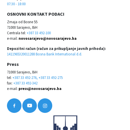
07:30 - 18:00
OSNOVNI KONTAKT PODACI
Zmaja od Bosne 55
71000 Sarajevo, BiH
Centrala tel:
+387 33 492-100
e-mail:
novosarajevo@novosarajevo.ba
Depozitni račun (račun za prikupljanje javnih prihoda):
1411965320011288 Bosna Bank International d.d.
Press
71000 Sarajevo, BiH
tel:
+387 33 492-276, +387 33 492-275
fax:
+387 33 492-342
e-mail:
press@novosarajevo.ba