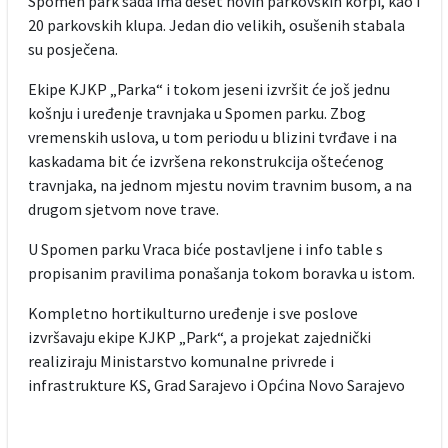
Spomen park sada ima deset novih parkovskih korpi, kao i
20 parkovskih klupa. Jedan dio velikih, osušenih stabala
su posječena.
Ekipe KJKP „Parka“ i tokom jeseni izvršit će još jednu
košnju i uređenje travnjaka u Spomen parku. Zbog
vremenskih uslova, u tom periodu u blizini tvrđave i na
kaskadama bit će izvršena rekonstrukcija oštećenog
travnjaka, na jednom mjestu novim travnim busom, a na
drugom sjetvom nove trave.
U Spomen parku Vraca biće postavljene i info table s
propisanim pravilima ponašanja tokom boravka u istom.
Kompletno hortikulturno uređenje i sve poslove
izvršavaju ekipe KJKP „Park“, a projekat zajednički
realiziraju Ministarstvo komunalne privrede i
infrastrukture KS, Grad Sarajevo i Općina Novo Sarajevo