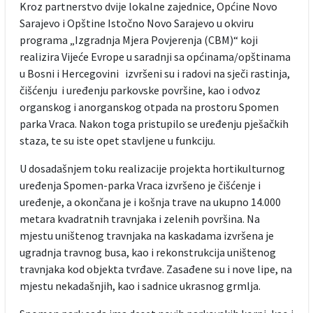
Kroz partnerstvo dvije lokalne zajednice, Općine Novo
Sarajevo i Opštine Istočno Novo Sarajevo u okviru
programa „Izgradnja Mjera Povjerenja (CBM)“ koji
realizira Vijeće Evrope u saradnji sa općinama/opštinama
u Bosni i Hercegovini izvršeni su i radovi na sječi rastinja,
čišćenju i uređenju parkovske površine, kao i odvoz
organskog i anorganskog otpada na prostoru Spomen
parka Vraca. Nakon toga pristupilo se uređenju pješačkih
staza, te su iste opet stavljene u funkciju.
U dosadašnjem toku realizacije projekta hortikulturnog
uređenja Spomen-parka Vraca izvršeno je čišćenje i
uređenje, a okončana je i košnja trave na ukupno 14.000
metara kvadratnih travnjaka i zelenih površina. Na
mjestu uništenog travnjaka na kaskadama izvršena je
ugradnja travnog busa, kao i rekonstrukcija uništenog
travnjaka kod objekta tvrđave. Zasađene su i nove lipe, na
mjestu nekadašnjih, kao i sadnice ukrasnog grmlja.