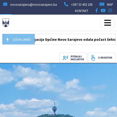
novosarajevo@novosarajevo.ba
+387 33 492 100
MAP
KONTAKT
8.2026
IZDVAJAMO
Delegacija Općine Novo Sarajevo odala počast šehidima i po