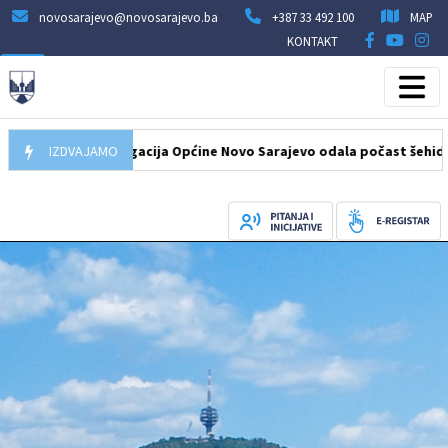
novosarajevo@novosarajevo.ba
+387 33 492 100
MAP
KONTAKT
08.2026
IZDVAJAMO
Delegacija Općine Novo Sarajevo odala počast šehidima i p