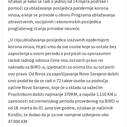
istakao je kako se radi o jednoj od 14 mjera podrške i
pomoći za ublažavanje posljedica pandemije korona
virusa, a koje se provode u okviru Programa ublažavanja
zdravstvenih, socijalnih i ekonomskih posljedica
proglašenog stanja prirodne nesreće.
„U cilju ublažavanja posljedica izazvanih epidemijom
korona virusa, htjeli smo da sve osobe koje su ostale bez
zaposlenja u ovom periodu a potpisali su sporazumni
raskid radnog odnosa čime nisu ostvarili pravo na
naknadu sa BIRO-a, izjednačiti sa onima što su ostavrili
ovo pravo. Od Biroa za zapošljavanje Novo Sarajevo dobili
smo podatke da se radi o 72 takve osobe sa područja
općine Novo Sarajevo, koje će u skladu sa važećim
Pravilnikom dobiti najmanje 370KM, a najviše 1.110 KM u
zavisnosti od vremenskog perioda provedenog na BIRO-u
od 18. marta do 01. juna ove godine, istakao je načelnik
Koldžo, te dodao da je za ove namjene izdvojeno oko
47.000 KM.