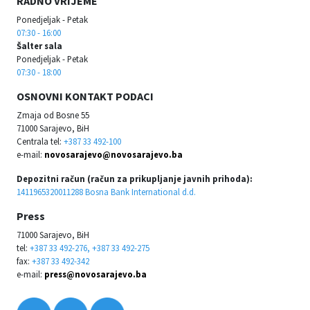
RADNO VRIJEME
Ponedjeljak - Petak
07:30 - 16:00
Šalter sala
Ponedjeljak - Petak
07:30 - 18:00
OSNOVNI KONTAKT PODACI
Zmaja od Bosne 55
71000 Sarajevo, BiH
Centrala tel:
+387 33 492-100
e-mail:
novosarajevo@novosarajevo.ba
Depozitni račun (račun za prikupljanje javnih prihoda):
1411965320011288 Bosna Bank International d.d.
Press
71000 Sarajevo, BiH
tel:
+387 33 492-276, +387 33 492-275
fax:
+387 33 492-342
e-mail:
press@novosarajevo.ba