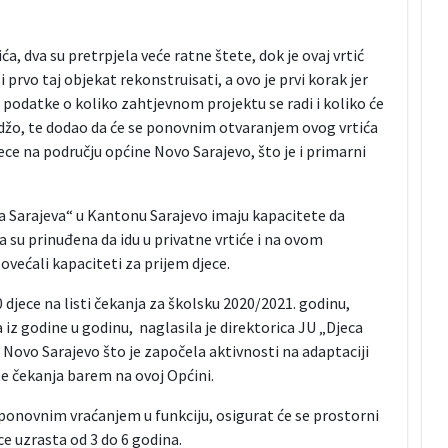
a, dva su pretrpjela veće ratne štete, dok je ovaj vrtić
 prvo taj objekat rekonstruisati, a ovo je prvi korak jer
odatke o koliko zahtjevnom projektu se radi i koliko će
oldžo, te dodao da će se ponovnim otvaranjem ovog vrtića
ece na području općine Novo Sarajevo, što je i primarni
eca Sarajeva“ u Kantonu Sarajevo imaju kapacitete da
 su prinuđena da idu u privatne vrtiće i na ovom
ovećali kapaciteti za prijem djece.
 djece na listi čekanja za školsku 2020/2021. godinu,
a iz godine u godinu, naglasila je direktorica JU „Djeca
 Novo Sarajevo što je započela aktivnosti na adaptaciji
ste čekanja barem na ovoj Općini.
onovnim vraćanjem u funkciju, osigurat će se prostorni
ce uzrasta od 3 do 6 godina.