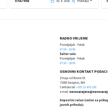
ČITAJ VIŠE
05. 8. 2026.
PODIJELI
Č
RADNO VRIJEME
Ponedjeljak - Petak
07:30 - 16:00
Šalter sala
Ponedjeljak - Petak
07:30 - 18:00
OSNOVNI KONTAKT PODACI
Zmaja od Bosne 55
71000 Sarajevo, BiH
Centrala tel:
+387 33 492-100
e-mail:
novosarajevo@novosaraj
Depozitni račun (račun za priku
javnih prihoda):