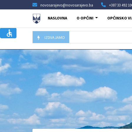
novosarajevo@novosarajevo.ba
+387 33 492 10
NASLOVNA
O OPĆINI
OPĆINSKO VI
IZDVAJAMO