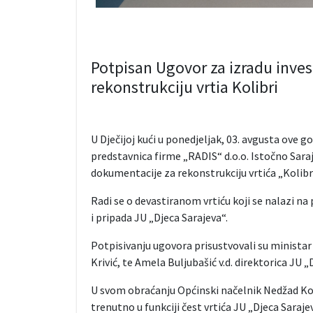
Potpisan Ugovor za izradu inve
rekonstrukciju vrtia Kolibri
U Dječijoj kući u ponedjeljak, 03. avgusta ove
predstavnica firme „RADIS“ d.o.o. Istočno Sara
dokumentacije za rekonstrukciju vrtića „Kolibri
Radi se o devastiranom vrtiću koji se nalazi na
i pripada JU „Djeca Sarajeva“.
Potpisivanju ugovora prisustvovali su minista
Krivić, te Amela Buljubašić v.d. direktorica JU „
U svom obraćanju Općinski načelnik Nedžad Kol
trenutno u funkciji čest vrtića JU „Djeca Saraje