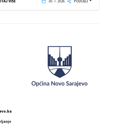
ITAJ VIŠE
30. 7. 2026.
PODIJELI
evo.ba
pljanje