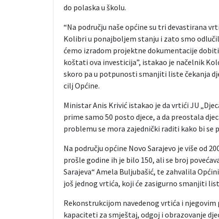
do polaska u školu.
“Na području naše općine su tri devastirana vrtić
Kolibri u ponajboljem stanju i zato smo odlučili
ćemo izradom projektne dokumentacije dobiti p
koštati ova investicija”, istakao je načelnik K
skoro pa u potpunosti smanjiti liste čekanja dj
cilj Općine.
Ministar Anis Krivić istakao je da vrtići JU „Dj
prime samo 50 posto djece, a da preostala djeca
problemu se mora zajednički raditi kako bi se p
Na području općine Novo Sarajevo je više od 200
prošle godine ih je bilo 150, ali se broj povećav
Sarajeva“ Amela Buljubašić, te zahvalila Općini
još jednog vrtića, koji će zasigurno smanjiti li
Rekonstrukcijom navedenog vrtića i njegovim p
kapaciteti za smještaj, odgoj i obrazovanje dje