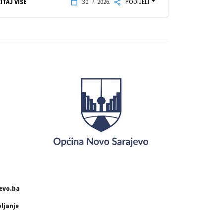
ITAJ VIŠE
30. 7. 2026.
PODIJELI
evo.ba
pljanje