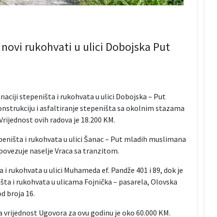
 novi rukohvati u ulici Dobojska Put
naciji stepeništa i rukohvata u ulici Dobojska – Put
nstrukciju i asfaltiranje stepeništa sa okolnim stazama
Vrijednost ovih radova je 18.200 KM.
peništa i rukohvata u ulici Šanac – Put mladih muslimana
povezuje naselje Vraca sa tranzitom.
 i rukohvata u ulici Muhameda ef. Pandže 401 i 89, dok je
ta i rukohvata u ulicama Fojnička – pasarela, Olovska
d broja 16.
 a vrijednost Ugovora za ovu godinu je oko 60.000 KM.