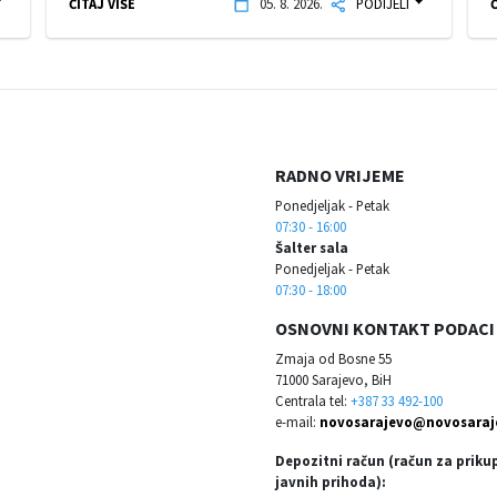
ČITAJ VIŠE
05. 8. 2026.
PODIJELI
Č
RADNO VRIJEME
Ponedjeljak - Petak
07:30 - 16:00
Šalter sala
Ponedjeljak - Petak
07:30 - 18:00
OSNOVNI KONTAKT PODACI
Zmaja od Bosne 55
71000 Sarajevo, BiH
Centrala tel:
+387 33 492-100
e-mail:
novosarajevo@novosaraj
Depozitni račun (račun za priku
javnih prihoda):