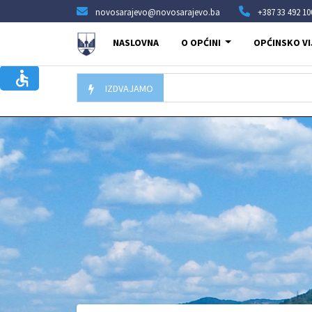
novosarajevo@novosarajevo.ba
+387 33 492 10
NASLOVNA
O OPĆINI
OPĆINSKO VI
IZDVAJAMO