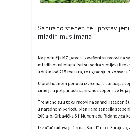
Sanirano stepenite i postavljeni
mladih muslimana
Na području MZ „Vraca“ završeni su radovi na sa
mladih muslimana. Isti su podrazumijevali reko
u dužini od 215 metara, te ugradnju rukohvata. 
U prethodnom periodu izvršena je sanacija ste
čime je u potpunosti sanirano stepenište koja 
Trenutno su u toku radovi na sanaciji stepeništa
u narednom periodu planirana sanacija stepeniš
200 a-b, Grbavička 6 i Muhameda Riđanovića ko
Izvođač radova je firma „Sudel“ d.o.o Sarajevo,