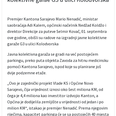
Premijer Kantona Sarajevo Mario Nenadić, ministar
saobraćaja Adi Kalem, općinski načelnik Nedžad Koldžo i
direktor Direkcije za puteve Selmir Kovač, 01. septembra
ove godine, obišli su radove na izgradnji javne kolektivne
garaže G3 u ulici Kolodvorska
Javna kolektivna garaža se gradi na već postojećem
parkingu, preko puta objekta Zavoda za hitnu medicinsku
pomoći Kantona Sarajevo, ispod koje su planirane još
dvije podzemne etaže.
„Ovo je zajednički projekt Vlade KS i Općine Novo
Sarajevo, čija vrijednost iznosi oko šest miliona KM, od
čega je 4,4 miliona kao investitor izdvojio Kanton, a
Općina je dodijelila zemljište u vrijednosti od jedan i po
milion KM“, istakao je premijer Nenadić. Prema njegovim
riječima, kapacitet parkinga će se sa postojećih 40 mjesta