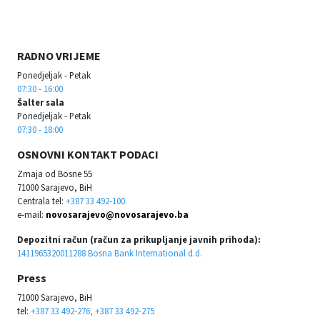
RADNO VRIJEME
Ponedjeljak - Petak
07:30 - 16:00
Šalter sala
Ponedjeljak - Petak
07:30 - 18:00
OSNOVNI KONTAKT PODACI
Zmaja od Bosne 55
71000 Sarajevo, BiH
Centrala tel:
+387 33 492-100
e-mail:
novosarajevo@novosarajevo.ba
Depozitni račun (račun za prikupljanje javnih prihoda):
1411965320011288 Bosna Bank International d.d.
Press
71000 Sarajevo, BiH
tel:
+387 33 492-276, +387 33 492-275