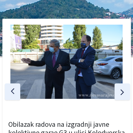
Obilazak radova na izgradnji javne
kolektivne garae G3 u ulici Kolodvorska