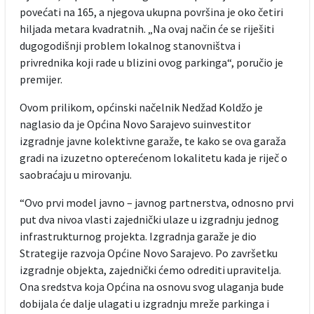
povećati na 165, a njegova ukupna površina je oko četiri
hiljada metara kvadratnih. „Na ovaj način će se riješiti
dugogodišnji problem lokalnog stanovništva i
privrednika koji rade u blizini ovog parkinga“, poručio je
premijer.
Ovom prilikom, općinski načelnik Nedžad Koldžo je
naglasio da je Općina Novo Sarajevo suinvestitor
izgradnje javne kolektivne garaže, te kako se ova garaža
gradi na izuzetno opterećenom lokalitetu kada je riječ o
saobraćaju u mirovanju.
“Ovo prvi model javno – javnog partnerstva, odnosno prvi
put dva nivoa vlasti zajednički ulaze u izgradnju jednog
infrastrukturnog projekta. Izgradnja garaže je dio
Strategije razvoja Općine Novo Sarajevo. Po završetku
izgradnje objekta, zajednički ćemo odrediti upravitelja.
Ona sredstva koja Općina na osnovu svog ulaganja bude
dobijala će dalje ulagati u izgradnju mreže parkinga i