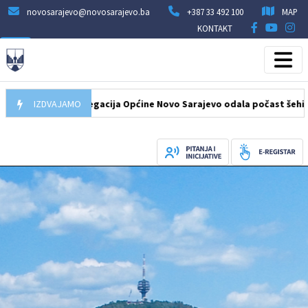
novosarajevo@novosarajevo.ba
+387 33 492 100
MAP
KONTAKT
08.2026
IZDVAJAMO
Delegacija Općine Novo Sarajevo odala počast šehidima i p