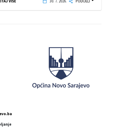
ITAJ VIŠE
30. 7. 2026.
PODIJELI
evo.ba
pljanje