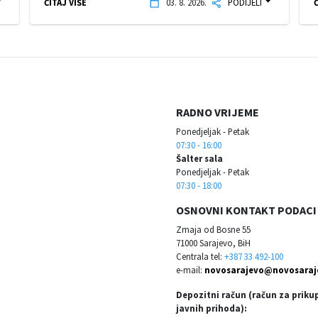
ČITAJ VIŠE
03. 8. 2026.
PODIJELI
Č
RADNO VRIJEME
Ponedjeljak - Petak
07:30 - 16:00
Šalter sala
Ponedjeljak - Petak
07:30 - 18:00
OSNOVNI KONTAKT PODACI
Zmaja od Bosne 55
71000 Sarajevo, BiH
Centrala tel:
+387 33 492-100
e-mail:
novosarajevo@novosaraj
Depozitni račun (račun za priku
javnih prihoda):