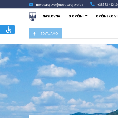
novosarajevo@novosarajevo.ba
+387 33 492 10
NASLOVNA
O OPĆINI
OPĆINSKO VI
IZDVAJAMO