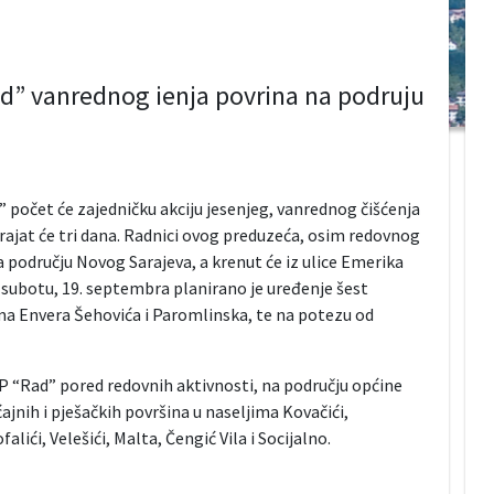
ad” vanrednog ienja povrina na podruju
počet će zajedničku akciju jesenjeg, vanrednog čišćenja
rajat će tri dana. Radnici ovog preduzeća, osim redovnog
na području Novog Sarajeva, a krenut će iz ulice Emerika
U subotu, 19. septembra planirano je uređenje šest
cama Envera Šehovića i Paromlinska, te na potezu od
KP “Rad” pored redovnih aktivnosti, na području općine
ajnih i pješačkih površina u naseljima Kovačići,
lići, Velešići, Malta, Čengić Vila i Socijalno.