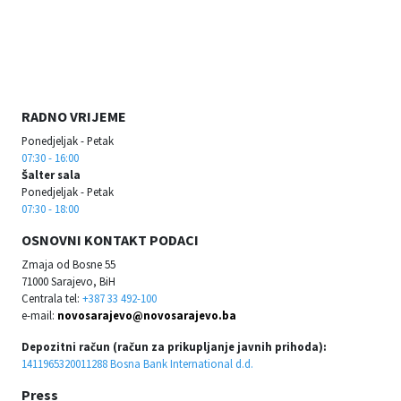
RADNO VRIJEME
Ponedjeljak - Petak
07:30 - 16:00
Šalter sala
Ponedjeljak - Petak
07:30 - 18:00
OSNOVNI KONTAKT PODACI
Zmaja od Bosne 55
71000 Sarajevo, BiH
Centrala tel:
+387 33 492-100
e-mail:
novosarajevo@novosarajevo.ba
Depozitni račun (račun za prikupljanje javnih prihoda):
1411965320011288 Bosna Bank International d.d.
Press