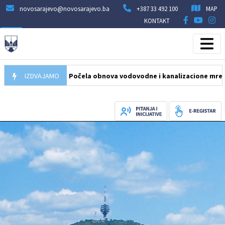
novosarajevo@novosarajevo.ba
+387 33 492 100
MAP
KONTAKT
05.08.2026
IZDVAJAMO
Počela obnova vodovodne i kanalizacione mreže u ulici