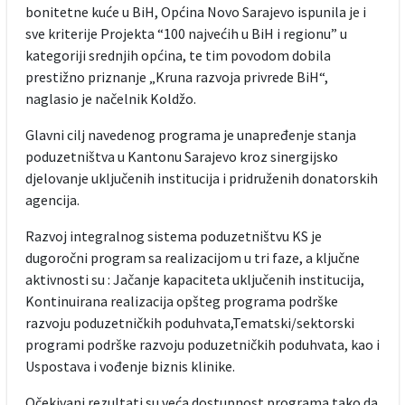
bonitetne kuće u BiH, Općina Novo Sarajevo ispunila je i
sve kriterije Projekta “100 najvećih u BiH i regionu” u
kategoriji srednjih općina, te tim povodom dobila
prestižno priznanje „Kruna razvoja privrede BiH“,
naglasio je načelnik Koldžo.
Glavni cilj navedenog programa je unapređenje stanja
poduzetništva u Kantonu Sarajevo kroz sinergijsko
djelovanje uključenih institucija i pridruženih donatorskih
agencija.
Razvoj integralnog sistema poduzetništvu KS je
dugoročni program sa realizacijom u tri faze, a ključne
aktivnosti su : Jačanje kapaciteta uključenih institucija,
Kontinuirana realizacija opšteg programa podrške
razvoju poduzetničkih poduhvata,Tematski/sektorski
programi podrške razvoju poduzetničkih poduhvata, kao i
Uspostava i vođenje biznis klinike.
Očekivani rezultati su veća dostupnost programa tako da