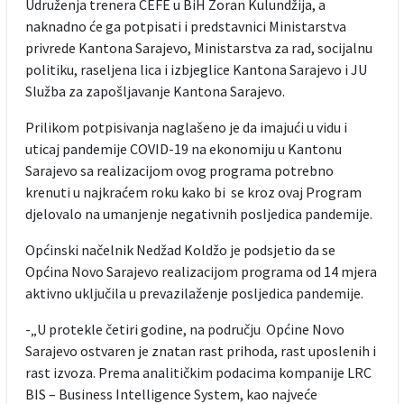
Udruženja trenera CEFE u BiH Zoran Kulundžija, a
naknadno će ga potpisati i predstavnici Ministarstva
privrede Kantona Sarajevo, Ministarstva za rad, socijalnu
politiku, raseljena lica i izbjeglice Kantona Sarajevo i JU
Služba za zapošljavanje Kantona Sarajevo.
Prilikom potpisivanja naglašeno je da imajući u vidu i
uticaj pandemije COVID-19 na ekonomiju u Kantonu
Sarajevo sa realizacijom ovog programa potrebno
krenuti u najkraćem roku kako bi se kroz ovaj Program
djelovalo na umanjenje negativnih posljedica pandemije.
Općinski načelnik Nedžad Koldžo je podsjetio da se
Općina Novo Sarajevo realizacijom programa od 14 mjera
aktivno uključila u prevazilaženje posljedica pandemije.
-„U protekle četiri godine, na području Općine Novo
Sarajevo ostvaren je znatan rast prihoda, rast uposlenih i
rast izvoza. Prema analitičkim podacima kompanije LRC
BIS – Business Intelligence System, kao najveće