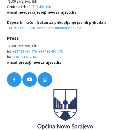
71000 Sarajevo, BiH
Centrala tel:
+387 33 492-100
e-mail:
novosarajevo@novosarajevo.ba
Depozitni račun (račun za prikupljanje javnih prihoda):
1411965320011288 Bosna Bank International d.d.
Press
71000 Sarajevo, BiH
tel:
+387 33 492-276, +387 33 492-275
fax:
+387 33 492-342
e-mail:
press@novosarajevo.ba