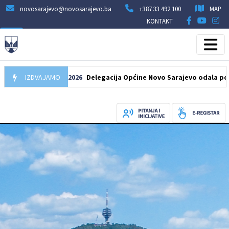
novosarajevo@novosarajevo.ba
+387 33 492 100
MAP
KONTAKT
IZDVAJAMO
07.08.2026
Delegacija Općine Novo Sarajevo odala počast še