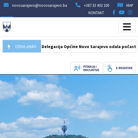
novosarajevo@novosarajevo.ba
+387 33 492 100
MAP
KONTAKT
07.08.2026
IZDVAJAMO
Delegacija Općine Novo Sarajevo odala počast šehidim