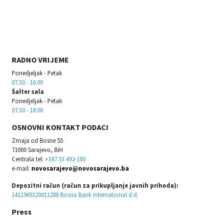
RADNO VRIJEME
Ponedjeljak - Petak
07:30 - 16:00
Šalter sala
Ponedjeljak - Petak
07:30 - 18:00
OSNOVNI KONTAKT PODACI
Zmaja od Bosne 55
71000 Sarajevo, BiH
Centrala tel:
+387 33 492-100
e-mail:
novosarajevo@novosarajevo.ba
Depozitni račun (račun za prikupljanje javnih prihoda):
1411965320011288 Bosna Bank International d.d.
Press