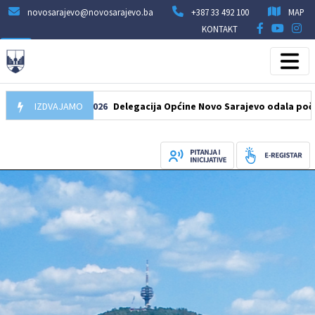
novosarajevo@novosarajevo.ba
+387 33 492 100
MAP
KONTAKT
IZDVAJAMO
07.08.2026
Delegacija Općine Novo Sarajevo odala počast šeh