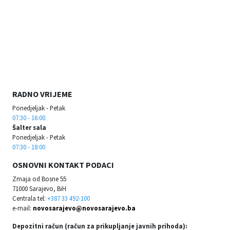
RADNO VRIJEME
Ponedjeljak - Petak
07:30 - 16:00
Šalter sala
Ponedjeljak - Petak
07:30 - 18:00
OSNOVNI KONTAKT PODACI
Zmaja od Bosne 55
71000 Sarajevo, BiH
Centrala tel:
+387 33 492-100
e-mail:
novosarajevo@novosarajevo.ba
Depozitni račun (račun za prikupljanje javnih prihoda):