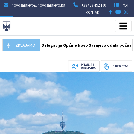
novosarajevo@novosarajevo.ba
+387 33 492 100
MAP
KONTAKT
07.08.2026
IZDVAJAMO
Delegacija Općine Novo Sarajevo odala počast šehidim