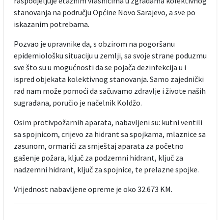
raspodjeljuje etažnim vlasnicima u zgradama kolektivnog
stanovanja na području Općine Novo Sarajevo, a sve po
iskazanim potrebama.
Pozvao je upravnike da, s obzirom na pogoršanu
epidemiološku situaciju u zemlji, sa svoje strane poduzmu
sve što su u mogućnosti da se pojača dezinfekcija u i
ispred objekata kolektivnog stanovanja. Samo zajednički
rad nam može pomoći da sačuvamo zdravlje i živote naših
sugrađana, poručio je načelnik Koldžo.
Osim protivpožarnih aparata, nabavljeni su: kutni ventili
sa spojnicom, crijevo za hidrant sa spojkama, mlaznice sa
zasunom, ormarići za smještaj aparata za početno
gašenje požara, ključ za podzemni hidrant, ključ za
nadzemni hidrant, ključ za spojnice, te prelazne spojke.
Vrijednost nabavljene opreme je oko 32.673 KM.