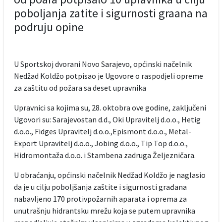
poboljanja zatite i sigurnosti graana na
podruju opine
U Sportskoj dvorani Novo Sarajevo, općinski načelnik
Nedžad Koldžo potpisao je Ugovore o raspodjeli opreme
za zaštitu od požara sa deset upravnika
Upravnici sa kojima su, 28. oktobra ove godine, zaključeni
Ugovori su: Sarajevostan d.d., Oki Upravitelj d.o.o., Hetig
d.o.o., Fidges Upravitelj d.o.o.,Epismont d.o.o., Metal-
Export Upravitelj d.o.o., Jobing d.o.o., Tip Top d.o.o.,
Hidromontaža d.o.o. i Stambena zadruga Željezničara.
U obraćanju, općinski načelnik Nedžad Koldžo je naglasio
da je u cilju poboljšanja zaštite i sigurnosti građana
nabavljeno 170 protivpožarnih aparata i oprema za
unutrašnju hidrantsku mrežu koja se putem upravnika