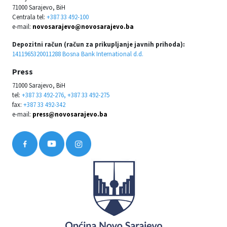
71000 Sarajevo, BiH
Centrala tel:
+387 33 492-100
e-mail:
novosarajevo@novosarajevo.ba
Depozitni račun (račun za prikupljanje javnih prihoda):
1411965320011288 Bosna Bank International d.d.
Press
71000 Sarajevo, BiH
tel:
+387 33 492-276, +387 33 492-275
fax:
+387 33 492-342
e-mail:
press@novosarajevo.ba