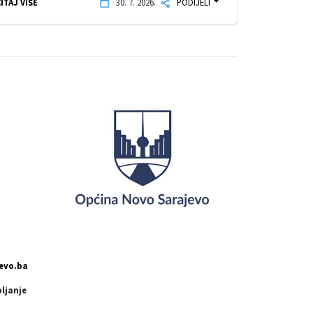
ITAJ VIŠE
30. 7. 2026.
PODIJELI
evo.ba
pljanje