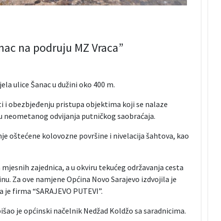
 anac na podruju MZ Vraca”
jela ulice Šanac u dužini oko 400 m.
i i obezbjeđenju pristupa objektima koji se nalaze
u neometanog odvijanja putničkog saobraćaja.
nje oštećene kolovozne površine i nivelacija šahtova, kao
mjesnih zajednica, a u okviru tekućeg održavanja cesta
nu. Za ove namjene Općina Novo Sarajevo izdvojila je
va je firma “SARAJEVO PUTEVI”.
išao je općinski načelnik Nedžad Koldžo sa saradnicima.