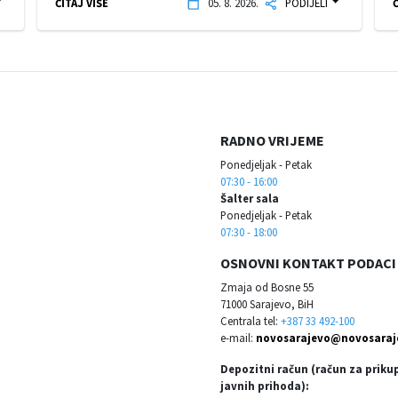
ČITAJ VIŠE
05. 8. 2026.
PODIJELI
Č
RADNO VRIJEME
Ponedjeljak - Petak
07:30 - 16:00
Šalter sala
Ponedjeljak - Petak
07:30 - 18:00
OSNOVNI KONTAKT PODACI
Zmaja od Bosne 55
71000 Sarajevo, BiH
Centrala tel:
+387 33 492-100
e-mail:
novosarajevo@novosaraj
Depozitni račun (račun za priku
javnih prihoda):