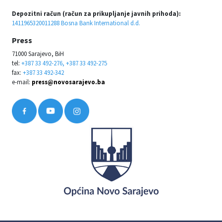
Depozitni račun (račun za prikupljanje javnih prihoda):
1411965320011288 Bosna Bank International d.d.
Press
71000 Sarajevo, BiH
tel:
+387 33 492-276, +387 33 492-275
fax:
+387 33 492-342
e-mail:
press@novosarajevo.ba