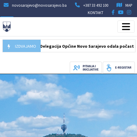
novosarajevo@novosarajevo.ba
+387 33 492 100
MAP
KONTAKT
07.08.2026
IZDVAJAMO
Delegacija Općine Novo Sarajevo odala počast šehidima