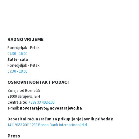
RADNO VRIJEME
Ponedjeljak - Petak
07:30 - 16:00
Šalter sala
Ponedjeljak - Petak
07:30 - 18:00
OSNOVNI KONTAKT PODACI
Zmaja od Bosne 55
71000 Sarajevo, BiH
Centrala tel:
+387 33 492-100
e-mail:
novosarajevo@novosarajevo.ba
Depozitni račun (račun za prikupljanje javnih prihoda):
1411965320011288 Bosna Bank International d.d.
Press