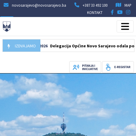
novosarajevo@novosarajevo.ba
+387 33 492 100
MAP
KONTAKT
IZDVAJAMO
07.08.2026
Delegacija Općine Novo Sarajevo odala počast šeh