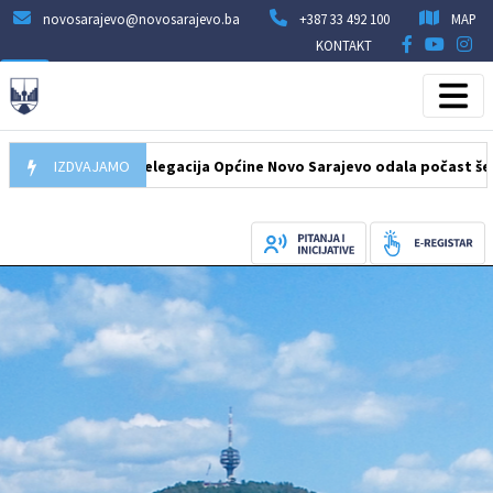
novosarajevo@novosarajevo.ba
+387 33 492 100
MAP
KONTAKT
07.08.2026
IZDVAJAMO
Delegacija Općine Novo Sarajevo odala počast šehidima 