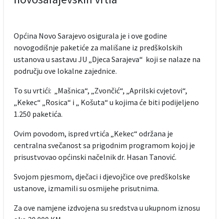
Općina Novo Sarajevo osigurala je i ove godine
novogodišnje paketiće za mališane iz predškolskih
ustanova u sastavu JU „Djeca Sarajeva“ koji se nalaze na
području ove lokalne zajednice.
To su vrtići: „Mašnica“, „Zvončić“, „Aprilski cvjetovi“,
„Kekec“ „Rosica“ i „ Košuta“ u kojima će biti podijeljeno
1.250 paketića.
Ovim povodom, ispred vrtića „Kekec“ održana je
centralna svečanost sa prigodnim programom kojoj je
prisustvovao općinski načelnik dr. Hasan Tanović.
Svojom pjesmom, dječaci i djevojčice ove predškolske
ustanove, izmamili su osmijehe prisutnima.
Za ove namjene izdvojena su sredstva u ukupnom iznosu