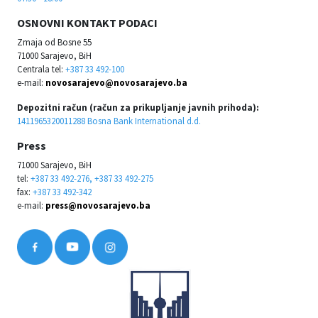
OSNOVNI KONTAKT PODACI
Zmaja od Bosne 55
71000 Sarajevo, BiH
Centrala tel:
+387 33 492-100
e-mail:
novosarajevo@novosarajevo.ba
Depozitni račun (račun za prikupljanje javnih prihoda):
1411965320011288 Bosna Bank International d.d.
Press
71000 Sarajevo, BiH
tel:
+387 33 492-276, +387 33 492-275
fax:
+387 33 492-342
e-mail:
press@novosarajevo.ba