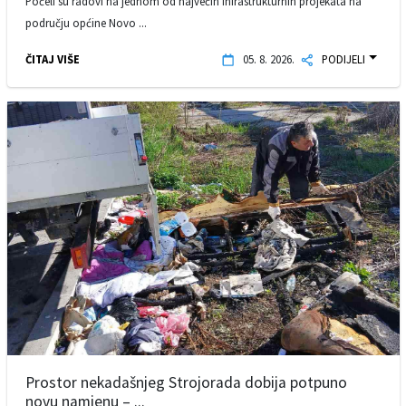
Počeli su radovi na jednom od najvećih infrastrukturnih projekata na
području općine Novo ...
ČITAJ VIŠE
05. 8. 2026.
PODIJELI
Prostor nekadašnjeg Strojorada dobija potpuno
novu namjenu – ...