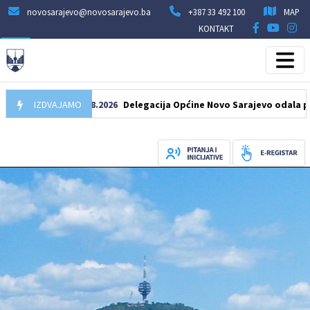
novosarajevo@novosarajevo.ba
+387 33 492 100
MAP
KONTAKT
IZDVAJAMO
07.08.2026
Delegacija Općine Novo Sarajevo odala počast še