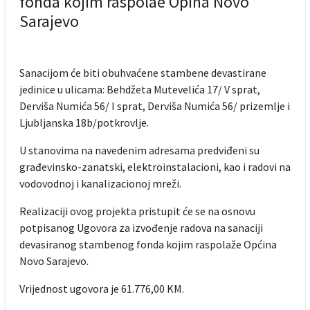
fonda kojim raspolae Opina Novo
Sarajevo
Sanacijom će biti obuhvaćene stambene devastirane
jedinice u ulicama: Behdžeta Mutevelića 17/ V sprat,
Derviša Numića 56/ I sprat, Derviša Numića 56/ prizemlje i
Ljubljanska 18b/potkrovlje.
U stanovima na navedenim adresama predviđeni su
građevinsko-zanatski, elektroinstalacioni, kao i radovi na
vodovodnoj i kanalizacionoj mreži.
Realizaciji ovog projekta pristupit će se na osnovu
potpisanog Ugovora za izvođenje radova na sanaciji
devasiranog stambenog fonda kojim raspolaže Općina
Novo Sarajevo.
Vrijednost ugovora je 61.776,00 KM.