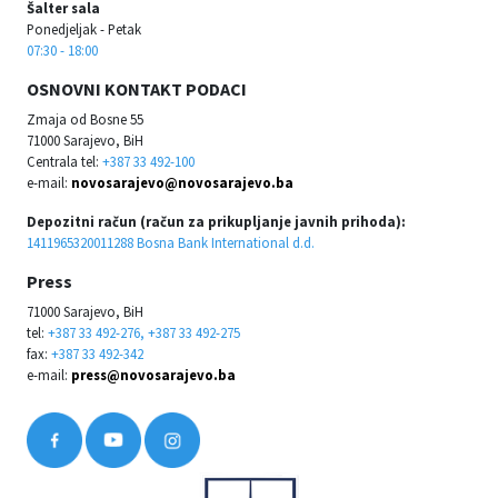
Šalter sala
Ponedjeljak - Petak
07:30 - 18:00
OSNOVNI KONTAKT PODACI
Zmaja od Bosne 55
71000 Sarajevo, BiH
Centrala tel:
+387 33 492-100
e-mail:
novosarajevo@novosarajevo.ba
Depozitni račun (račun za prikupljanje javnih prihoda):
1411965320011288 Bosna Bank International d.d.
Press
71000 Sarajevo, BiH
tel:
+387 33 492-276, +387 33 492-275
fax:
+387 33 492-342
e-mail:
press@novosarajevo.ba