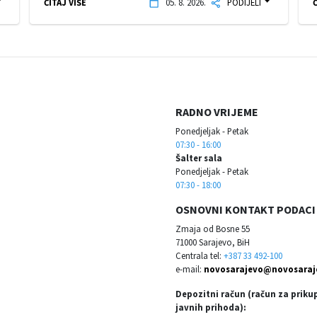
ČITAJ VIŠE
05. 8. 2026.
PODIJELI
Č
RADNO VRIJEME
Ponedjeljak - Petak
07:30 - 16:00
Šalter sala
Ponedjeljak - Petak
07:30 - 18:00
OSNOVNI KONTAKT PODACI
Zmaja od Bosne 55
71000 Sarajevo, BiH
Centrala tel:
+387 33 492-100
e-mail:
novosarajevo@novosaraj
Depozitni račun (račun za priku
javnih prihoda):