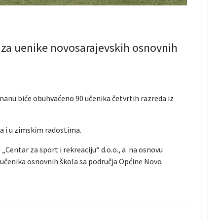
 za uenike novosarajevskih osnovnih
nu biće obuhvaćeno 90 učenika četvrtih razreda iz
va i u zimskim radostima.
„Centar za sport i rekreaciju“ d.o.o., a na osnovu
učenika osnovnih škola sa područja Općine Novo
.