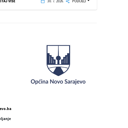
ITAJ VIŠE
30. 7. 2026.
PODIJELI
evo.ba
pljanje