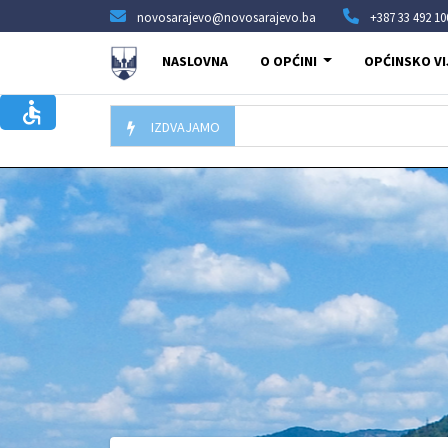
novosarajevo@novosarajevo.ba
+387 33 492 10
NASLOVNA
O OPĆINI
OPĆINSKO VI
IZDVAJAMO