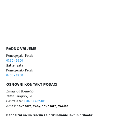
RADNO VRIJEME
Ponedjeljak - Petak
07:30 - 16:00
Šalter sala
Ponedjeljak - Petak
07:30 - 18:00
OSNOVNI KONTAKT PODACI
Zmaja od Bosne 55
71000 Sarajevo, BiH
Centrala tel:
+387 33 492-100
e-mail:
novosarajevo@novosarajevo.ba
Depozitni račun (račun za prikupljanje javnih prihoda):