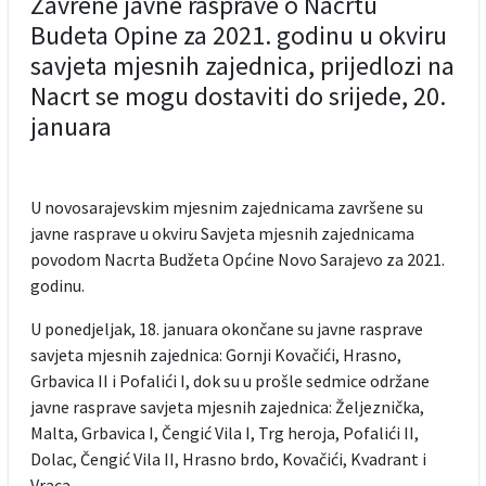
Zavrene javne rasprave o Nacrtu
Budeta Opine za 2021. godinu u okviru
savjeta mjesnih zajednica, prijedlozi na
Nacrt se mogu dostaviti do srijede, 20.
januara
U novosarajevskim mjesnim zajednicama završene su
javne rasprave u okviru Savjeta mjesnih zajednicama
povodom Nacrta Budžeta Općine Novo Sarajevo za 2021.
godinu.
U ponedjeljak, 18. januara okončane su javne rasprave
savjeta mjesnih zajednica: Gornji Kovačići, Hrasno,
Grbavica II i Pofalići I, dok su u prošle sedmice održane
javne rasprave savjeta mjesnih zajednica: Željeznička,
Malta, Grbavica I, Čengić Vila I, Trg heroja, Pofalići II,
Dolac, Čengić Vila II, Hrasno brdo, Kovačići, Kvadrant i
Vraca.