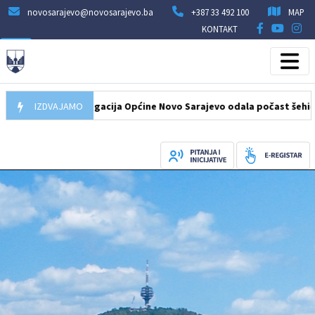
novosarajevo@novosarajevo.ba
+387 33 492 100
MAP
KONTAKT
08.2026
IZDVAJAMO
Delegacija Općine Novo Sarajevo odala počast šehidima i po