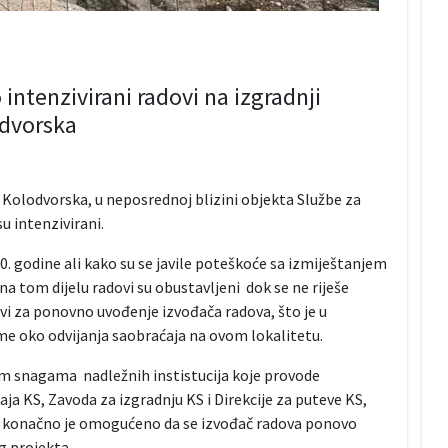
ntenzivirani radovi na izgradnji
odvorska
 Kolodvorska, u neposrednoj blizini objekta Službe za
 intenzivirani.
0. godine ali kako su se javile poteškoće sa izmiještanjem
 tom dijelu radovi su obustavljeni dok se ne riješe
vi za ponovno uvođenje izvođača radova, što je u
oko odvijanja saobraćaja na ovom lokalitetu.
nim snagama nadležnih instistucija koje provode
ja KS, Zavoda za izgradnju KS i Direkcije za puteve KS,
a konačno je omogućeno da se izvođač radova ponovo
g projekta.