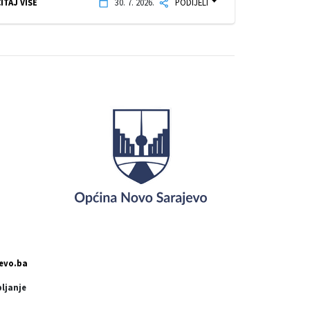
ITAJ VIŠE
30. 7. 2026.
PODIJELI
evo.ba
pljanje