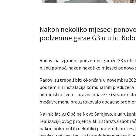
Nakon nekoliko mjeseci ponovo i
podzemne garae G3 u ulici Kol
Radovi na izgradnji podzemne garaže G3 u ulici
hitnu pomoć, nakon nekoliko mjeseci ponovo su
Radovi su trebali biti okončani u novembru 202
podzemnih instalacija komunalnih preduzeća na
administrativno – pravne obaveze i stvore uslo
međuvremenu prouzrokovalo dodatne probleme 
Na inicijativu Općine Novo Sarajevo, a udruže
realizaciju ovog projekta Ministarstva saobraća
nakon pokrenutih nekoliko paralelnih proces
uvede u rad i nastavi sa izgradnjom ovog veliko