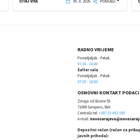
ČITAJ VIŠE
05. 8. 2026.
PODIJELI
Č
RADNO VRIJEME
Ponedjeljak - Petak
07:30 - 16:00
Šalter sala
Ponedjeljak - Petak
07:30 - 18:00
OSNOVNI KONTAKT PODACI
Zmaja od Bosne 55
71000 Sarajevo, BiH
Centrala tel:
+387 33 492-100
e-mail:
novosarajevo@novosaraj
Depozitni račun (račun za priku
javnih prihoda):