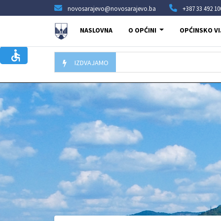
novosarajevo@novosarajevo.ba
+387 33 492 10
NASLOVNA
O OPĆINI
OPĆINSKO VI
IZDVAJAMO