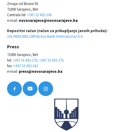
Zmaja od Bosne 55
71000 Sarajevo, BiH
Centrala tel:
+387 33 492-100
e-mail:
novosarajevo@novosarajevo.ba
Depozitni račun (račun za prikupljanje javnih prihoda):
1411965320011288 Bosna Bank International d.d.
Press
71000 Sarajevo, BiH
tel:
+387 33 492-276, +387 33 492-275
fax:
+387 33 492-342
e-mail:
press@novosarajevo.ba