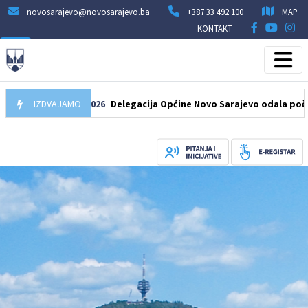
novosarajevo@novosarajevo.ba
+387 33 492 100
MAP
KONTAKT
07.08.2026
IZDVAJAMO
Delegacija Općine Novo Sarajevo odala počast šehi