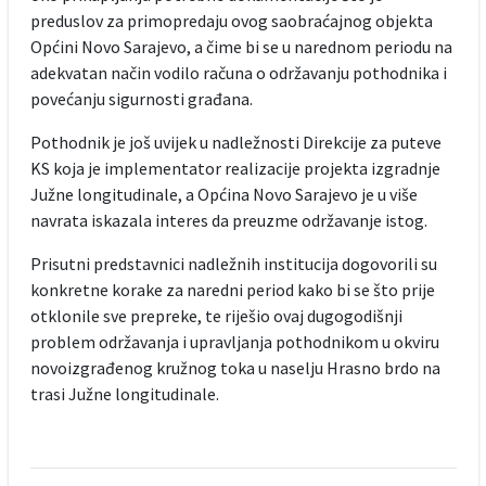
preduslov za primopredaju ovog saobraćajnog objekta
Općini Novo Sarajevo, a čime bi se u narednom periodu na
adekvatan način vodilo računa o održavanju pothodnika i
povećanju sigurnosti građana.
Pothodnik je još uvijek u nadležnosti Direkcije za puteve
KS koja je implementator realizacije projekta izgradnje
Južne longitudinale, a Općina Novo Sarajevo je u više
navrata iskazala interes da preuzme održavanje istog.
Prisutni predstavnici nadležnih institucija dogovorili su
konkretne korake za naredni period kako bi se što prije
otklonile sve prepreke, te riješio ovaj dugogodišnji
problem održavanja i upravljanja pothodnikom u okviru
novoizgrađenog kružnog toka u naselju Hrasno brdo na
trasi Južne longitudinale.