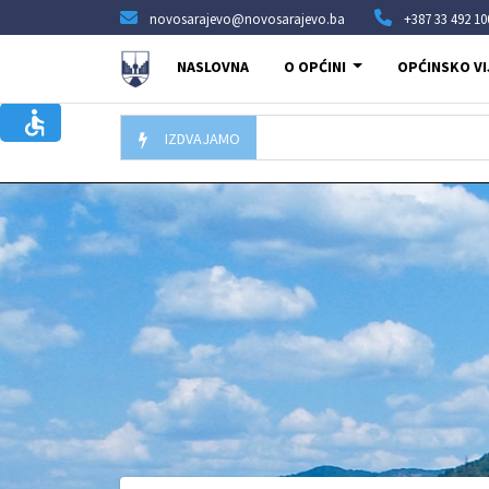
novosarajevo@novosarajevo.ba
+387 33 492 10
NASLOVNA
O OPĆINI
OPĆINSKO VI
IZDVAJAMO