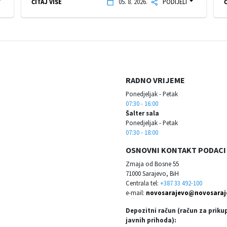
ČITAJ VIŠE
05. 8. 2026.
PODIJELI
Č
RADNO VRIJEME
Ponedjeljak - Petak
07:30 - 16:00
Šalter sala
Ponedjeljak - Petak
07:30 - 18:00
OSNOVNI KONTAKT PODACI
Zmaja od Bosne 55
71000 Sarajevo, BiH
Centrala tel:
+387 33 492-100
e-mail:
novosarajevo@novosaraj
Depozitni račun (račun za priku
javnih prihoda):