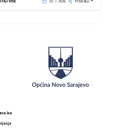
ITAJ VIŠE
30. 7. 2026.
PODIJELI
evo.ba
pljanje