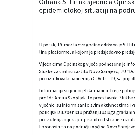
Odrana 5. Hitna sjednica Opinsk
epidemiolokoj situaciji na pod
U petak, 19. marta ove godine održana je 5. Hi
line platforme, a kojom je predsjedavao predsj
Vijećnicima Općinskog vijeća podnesena je info
Službe za civilnu zaštitu Novo Sarajevo, JU “D
prouzrokovala pandemija COVID – 19, sa prije
Informaciju su podnijeli komandir Treće polici
prof.dr. Amira Skopljak, te predstavnici Službe
vijećnici su informisani o svim aktivnostima i v
policijski službenici u pružanju usluga građani
provođenja mjera propisanih od strane kriznih š
koronavirusa na području općine Novo Sarajevo