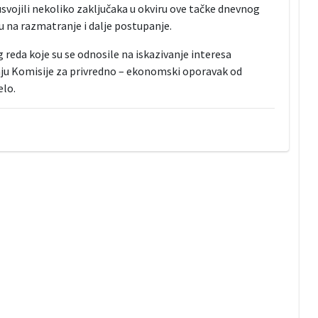
e usvojili nekoliko zaključaka u okviru ove tačke dnevnog
u na razmatranje i dalje postupanje.
 reda koje su se odnosile na iskazivanje interesa
nju Komisije za privredno – ekonomski oporavak od
elo.