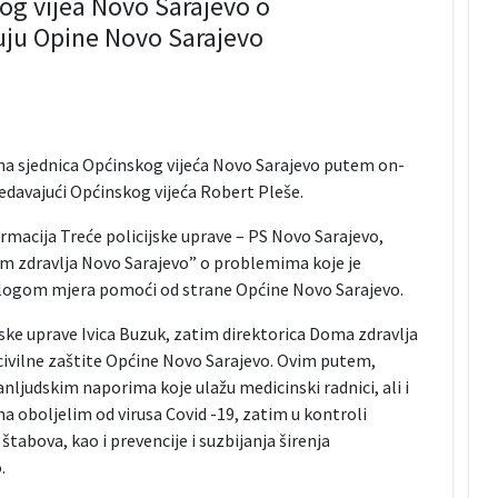
og vijea Novo Sarajevo o
ruju Opine Novo Sarajevo
tna sjednica Općinskog vijeća Novo Sarajevo putem on-
edavajući Općinskog vijeća Robert Pleše.
rmacija Treće policijske uprave – PS Novo Sarajevo,
om zdravlja Novo Sarajevo” o problemima koje je
dlogom mjera pomoći od strane Općine Novo Sarajevo.
jske uprave Ivica Buzuk, zatim direktorica Doma zdravlja
 civilne zaštite Općine Novo Sarajevo. Ovim putem,
anljudskim naporima koje ulažu medicinski radnici, ali i
ma oboljelim od virusa Covid -19, zatim u kontroli
tabova, kao i prevencije i suzbijanja širenja
.