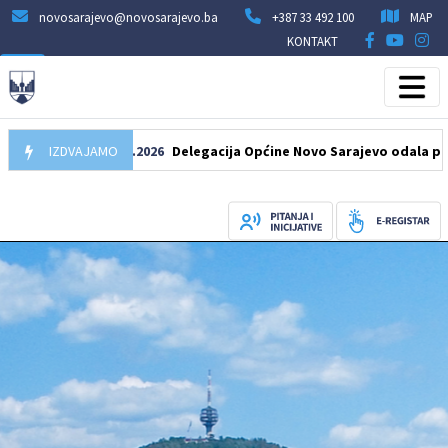
novosarajevo@novosarajevo.ba
+387 33 492 100
MAP
KONTAKT
IZDVAJAMO
07.08.2026
Delegacija Općine Novo Sarajevo odala počast še