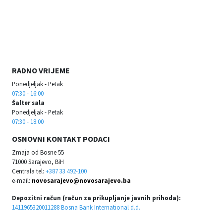
RADNO VRIJEME
Ponedjeljak - Petak
07:30 - 16:00
Šalter sala
Ponedjeljak - Petak
07:30 - 18:00
OSNOVNI KONTAKT PODACI
Zmaja od Bosne 55
71000 Sarajevo, BiH
Centrala tel:
+387 33 492-100
e-mail:
novosarajevo@novosarajevo.ba
Depozitni račun (račun za prikupljanje javnih prihoda):
1411965320011288 Bosna Bank International d.d.