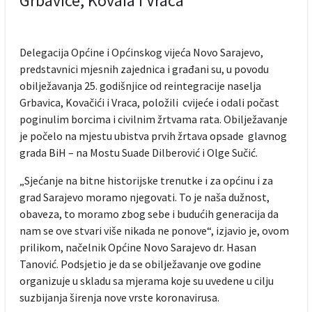
Grbavice, Kovaia i Vraca
Delegacija Općine i Općinskog vijeća Novo Sarajevo,
predstavnici mjesnih zajednica i građani su, u povodu
obilježavanja 25. godišnjice od reintegracije naselja
Grbavica, Kovačići i Vraca, položili cvijeće i odali počast
poginulim borcima i civilnim žrtvama rata. Obilježavanje
je počelo na mjestu ubistva prvih žrtava opsade glavnog
grada BiH – na Mostu Suade Dilberović i Olge Sučić.
„Sjećanje na bitne historijske trenutke i za općinu i za
grad Sarajevo moramo njegovati. To je naša dužnost,
obaveza, to moramo zbog sebe i budućih generacija da
nam se ove stvari više nikada ne ponove“, izjavio je, ovom
prilikom, načelnik Općine Novo Sarajevo dr. Hasan
Tanović. Podsjetio je da se obilježavanje ove godine
organizuje u skladu sa mjerama koje su uvedene u cilju
suzbijanja širenja nove vrste koronavirusa.