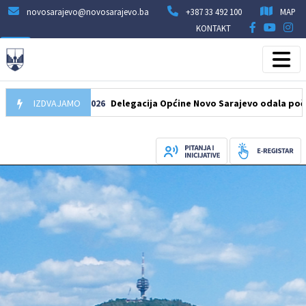
novosarajevo@novosarajevo.ba
+387 33 492 100
MAP
KONTAKT
IZDVAJAMO
07.08.2026
Delegacija Općine Novo Sarajevo odala počast šehi