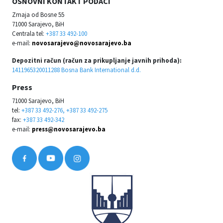
OSNOVNI KONTAKT PODACI
Zmaja od Bosne 55
71000 Sarajevo, BiH
Centrala tel:
+387 33 492-100
e-mail:
novosarajevo@novosarajevo.ba
Depozitni račun (račun za prikupljanje javnih prihoda):
1411965320011288 Bosna Bank International d.d.
Press
71000 Sarajevo, BiH
tel:
+387 33 492-276, +387 33 492-275
fax:
+387 33 492-342
e-mail:
press@novosarajevo.ba