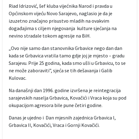
Riad Idrizović, šef kluba vijećnika Narod i pravda u
Općinskom vijeću Novo Sarajevo, naglasio je da je
izuzetno značajno prisustvo mladih na ovakvim
događajima s ciljem njegovanja kulture sjećanja na
nevino stradale tokom agresije na BiH.
„Ovo nije samo dan stanovnika Grbavice nego dan dan
kada se Grbavica vratila tamo gdje joj je mjesto – gradu
Sarajevu. Prije 25 godina, kada smo ušli u Grbavicu, to se
ne može zaboraviti”, sjeća se tih dešavanja i Galib
Kulovac.
Na današnji dan 1996. godine izvršena je reintegracija
sarajevskih naselja Grbavica, Kovačići i Vraca koja su pod
okupacijom agresora bile pune četiri godine.
Danas je ujedno i Dan mjesnih zajednica Grbavica I,
Grbavica II, Kovačići, Vraca i Gornji Kovačići.