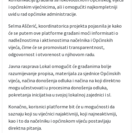
i općinskim vijećnicima, ali i omogućiti najkompletniji
uvid u rad općinske administracije.
Selma Aščerić, koordinatorica projekta pojasnila je kako
će se putem ove platforme građani moći informisati o
nadležnostima i aktivnostima načelnika i Općinskih
vijeća, čime će se promovisati transparentnost,
odgovornost i otvorenost u njihovom radu.
Javna rasprava Lokal omogućit će građanima bolje
razumijevanje propisa, materijala za sjednice Općinskih
vijeća, načina donošenja odluka i načina na koji direktno
mogu učestvovati u procesima donošenja odluka,
pokretanja inicijativa u svojoj lokalnoj zajednici i sl.
Konačno, korisnici platforme bit će u mogućnosti da
saznaju koji su vijećnici najaktivniji, koji najneaktivniji,
kao i to da načelniku i općinskom vijeću postavljaju
direktna pitanja.