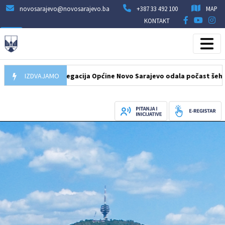
novosarajevo@novosarajevo.ba
+387 33 492 100
MAP
KONTAKT
.08.2026
IZDVAJAMO
Delegacija Općine Novo Sarajevo odala počast šehidima i 