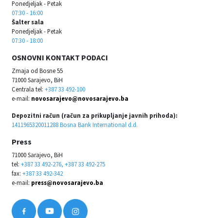
Ponedjeljak - Petak
07:30 - 16:00
Šalter sala
Ponedjeljak - Petak
07:30 - 18:00
OSNOVNI KONTAKT PODACI
Zmaja od Bosne 55
71000 Sarajevo, BiH
Centrala tel:
+387 33 492-100
e-mail:
novosarajevo@novosarajevo.ba
Depozitni račun (račun za prikupljanje javnih prihoda):
1411965320011288 Bosna Bank International d.d.
Press
71000 Sarajevo, BiH
tel:
+387 33 492-276, +387 33 492-275
fax:
+387 33 492-342
e-mail:
press@novosarajevo.ba