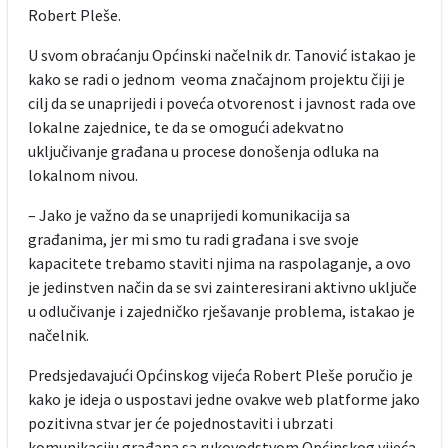
Robert Pleše.
U svom obraćanju Općinski načelnik dr. Tanović istakao je
kako se radi o jednom veoma značajnom projektu čiji je
cilj da se unaprijedi i poveća otvorenost i javnost rada ove
lokalne zajednice, te da se omogući adekvatno
uključivanje građana u procese donošenja odluka na
lokalnom nivou.
– Jako je važno da se unaprijedi komunikacija sa
građanima, jer mi smo tu radi građana i sve svoje
kapacitete trebamo staviti njima na raspolaganje, a ovo
je jedinstven način da se svi zainteresirani aktivno uključe
u odlučivanje i zajedničko rješavanje problema, istakao je
načelnik.
Predsjedavajući Općinskog vijeća Robert Pleše poručio je
kako je ideja o uspostavi jedne ovakve web platforme jako
pozitivna stvar jer će pojednostaviti i ubrzati
komunikaciju građana sa rukovodstvom Općinskog vijeća