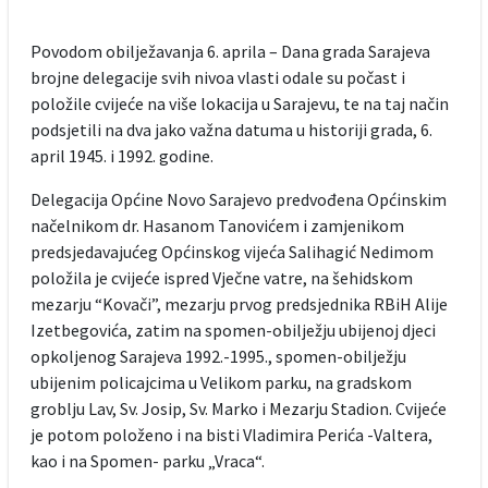
Povodom obilježavanja 6. aprila – Dana grada Sarajeva
brojne delegacije svih nivoa vlasti odale su počast i
položile cvijeće na više lokacija u Sarajevu, te na taj način
podsjetili na dva jako važna datuma u historiji grada, 6.
april 1945. i 1992. godine.
Delegacija Općine Novo Sarajevo predvođena Općinskim
načelnikom dr. Hasanom Tanovićem i zamjenikom
predsjedavajućeg Općinskog vijeća Salihagić Nedimom
položila je cvijeće ispred Vječne vatre, na šehidskom
mezarju “Kovači”, mezarju prvog predsjednika RBiH Alije
Izetbegovića, zatim na spomen-obilježju ubijenoj djeci
opkoljenog Sarajeva 1992.-1995., spomen-obilježju
ubijenim policajcima u Velikom parku, na gradskom
groblju Lav, Sv. Josip, Sv. Marko i Mezarju Stadion. Cvijeće
je potom položeno i na bisti Vladimira Perića -Valtera,
kao i na Spomen- parku „Vraca“.