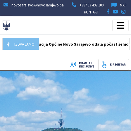
novosarajevo@novosarajevo.ba
+387 33 492 100
MAP
KONTAKT
8.2026
IZDVAJAMO
Delegacija Općine Novo Sarajevo odala počast šehidima i po