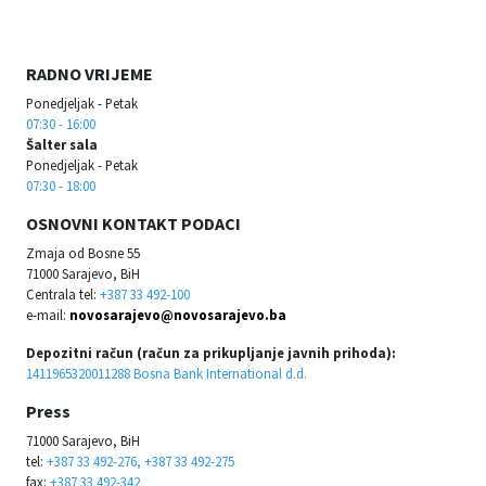
RADNO VRIJEME
Ponedjeljak - Petak
07:30 - 16:00
Šalter sala
Ponedjeljak - Petak
07:30 - 18:00
OSNOVNI KONTAKT PODACI
Zmaja od Bosne 55
71000 Sarajevo, BiH
Centrala tel:
+387 33 492-100
e-mail:
novosarajevo@novosarajevo.ba
Depozitni račun (račun za prikupljanje javnih prihoda):
1411965320011288 Bosna Bank International d.d.
Press
71000 Sarajevo, BiH
tel:
+387 33 492-276, +387 33 492-275
fax:
+387 33 492-342