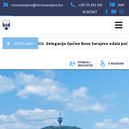
novosarajevo@novosarajevo.ba
+387 33 492 100
MAP
KONTAKT
IZDVAJAMO
07.08.2026
Delegacija Općine Novo Sarajevo odala počast šehi