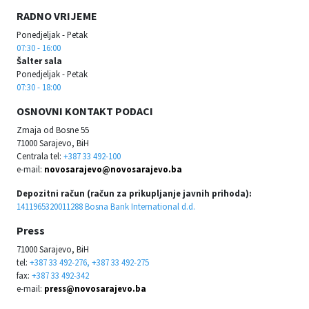
RADNO VRIJEME
Ponedjeljak - Petak
07:30 - 16:00
Šalter sala
Ponedjeljak - Petak
07:30 - 18:00
OSNOVNI KONTAKT PODACI
Zmaja od Bosne 55
71000 Sarajevo, BiH
Centrala tel:
+387 33 492-100
e-mail:
novosarajevo@novosarajevo.ba
Depozitni račun (račun za prikupljanje javnih prihoda):
1411965320011288 Bosna Bank International d.d.
Press
71000 Sarajevo, BiH
tel:
+387 33 492-276, +387 33 492-275
fax:
+387 33 492-342
e-mail:
press@novosarajevo.ba