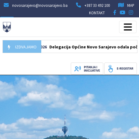
novosarajevo@novosarajevo.ba
+387 33 492 100
MAP
KONTAKT
07.08.2026
IZDVAJAMO
Delegacija Općine Novo Sarajevo odala počast šehi