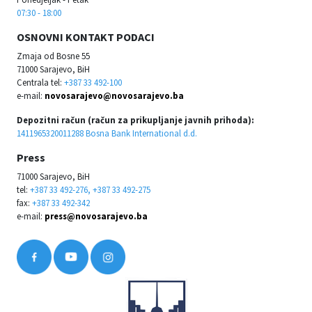
07:30 - 18:00
OSNOVNI KONTAKT PODACI
Zmaja od Bosne 55
71000 Sarajevo, BiH
Centrala tel:
+387 33 492-100
e-mail:
novosarajevo@novosarajevo.ba
Depozitni račun (račun za prikupljanje javnih prihoda):
1411965320011288 Bosna Bank International d.d.
Press
71000 Sarajevo, BiH
tel:
+387 33 492-276, +387 33 492-275
fax:
+387 33 492-342
e-mail:
press@novosarajevo.ba