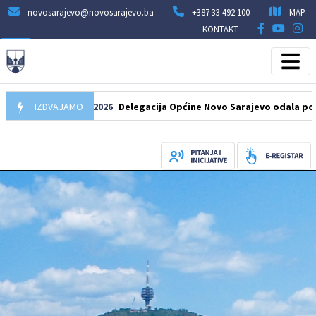
novosarajevo@novosarajevo.ba
+387 33 492 100
MAP
KONTAKT
IZDVAJAMO
07.08.2026
Delegacija Općine Novo Sarajevo odala počast šeh