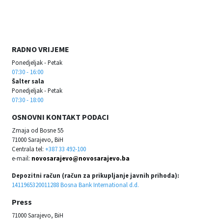
RADNO VRIJEME
Ponedjeljak - Petak
07:30 - 16:00
Šalter sala
Ponedjeljak - Petak
07:30 - 18:00
OSNOVNI KONTAKT PODACI
Zmaja od Bosne 55
71000 Sarajevo, BiH
Centrala tel:
+387 33 492-100
e-mail:
novosarajevo@novosarajevo.ba
Depozitni račun (račun za prikupljanje javnih prihoda):
1411965320011288 Bosna Bank International d.d.
Press
71000 Sarajevo, BiH