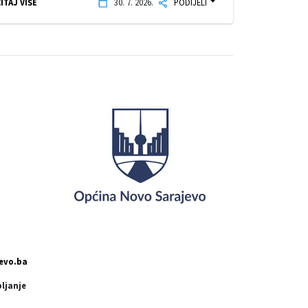
ITAJ VIŠE
30. 7. 2026.
PODIJELI
evo.ba
pljanje