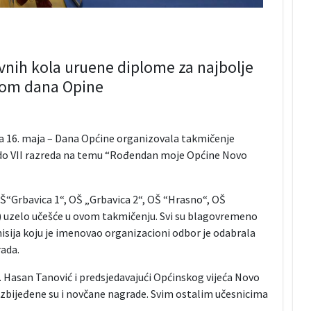
nih kola uruene diplome za najbolje
odom dana Opine
a 16. maja – Dana Općine organizovala takmičenje
 do VII razreda na temu “Rođendan moje Općine Novo
Š“Grbavica 1“, OŠ „Grbavica 2“, OŠ “Hrasno“, OŠ
i“) uzelo učešće u ovom takmičenju. Svi su blagovremeno
omisija koju je imenovao organizacioni odbor je odabrala
rada.
 Hasan Tanović i predsjedavajući Općinskog vijeća Novo
ezbijeđene su i novčane nagrade. Svim ostalim učesnicima