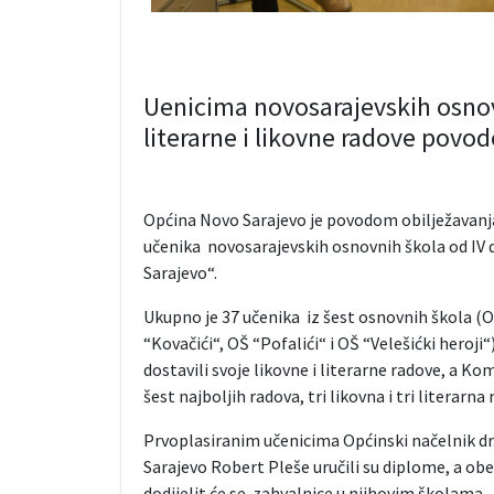
Uenicima novosarajevskih osnov
literarne i likovne radove pov
Općina Novo Sarajevo je povodom obilježavanj
učenika novosarajevskih osnovnih škola od IV
Sarajevo“.
Ukupno je 37 učenika iz šest osnovnih škola (O
“Kovačići“, OŠ “Pofalići“ i OŠ “Velešićki heroj
dostavili svoje likovne i literarne radove, a K
šest najboljih radova, tri likovna i tri literarna 
Prvoplasiranim učenicima Općinski načelnik dr.
Sarajevo Robert Pleše uručili su diplome, a ob
dodijelit će se zahvalnice u njihovim školama.