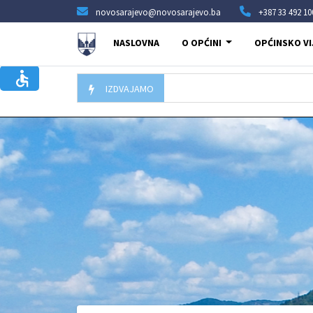
novosarajevo@novosarajevo.ba
+387 33 492 10
NASLOVNA
O OPĆINI
OPĆINSKO VI
IZDVAJAMO