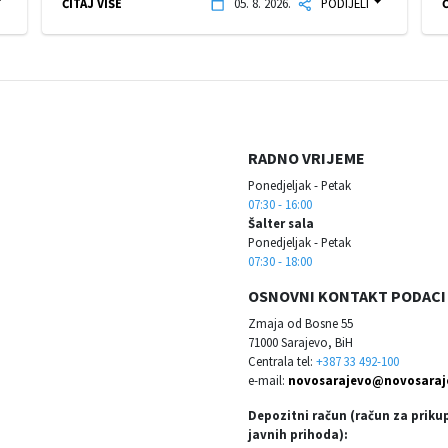
ČITAJ VIŠE
05. 8. 2026.
PODIJELI
Č
RADNO VRIJEME
Ponedjeljak - Petak
07:30 - 16:00
Šalter sala
Ponedjeljak - Petak
07:30 - 18:00
OSNOVNI KONTAKT PODACI
Zmaja od Bosne 55
71000 Sarajevo, BiH
Centrala tel:
+387 33 492-100
e-mail:
novosarajevo@novosaraj
Depozitni račun (račun za priku
javnih prihoda):