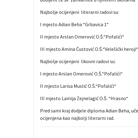
Najbolje ocijenjeni literarni radovi su:
I mjesto Adian Beha “Grbavica 1“
II mjesto Arslan Omerović O.Š.“Pofalići“
III mjesto Amina Čustović O.Š.“Velešićki heroji
Najbolje ocijenjeni likovni radovi su:
I mjesto Arslan Omerović O.Š.“Pofalići“
II mjesto Larisa Muslić O.Š.“Pofalići“
III mjesto Lamija Zejnelagić O.Š. “Hrasno“
Pred sami kraj dodjele diploma Adian Beha, učen
ocijenjena kao najbolji literarni rad.