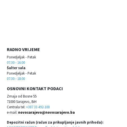
RADNO VRIJEME
Ponedjeljak - Petak
07:30 - 16:00
Šalter sala
Ponedjeljak - Petak
07:30 - 18:00
OSNOVNI KONTAKT PODACI
Zmaja od Bosne 55
71000 Sarajevo, BiH
Centrala tel:
+387 33 492-100
e-mail:
novosarajevo@novosarajevo.ba
Depozitni račun (račun za prikupljanje javnih prihoda):