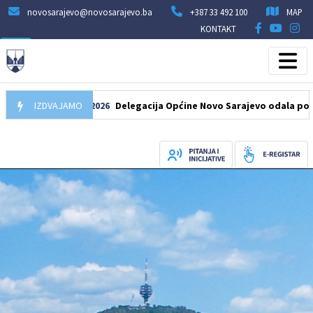
novosarajevo@novosarajevo.ba
+387 33 492 100
MAP
KONTAKT
IZDVAJAMO
07.08.2026
Delegacija Općine Novo Sarajevo odala počast še