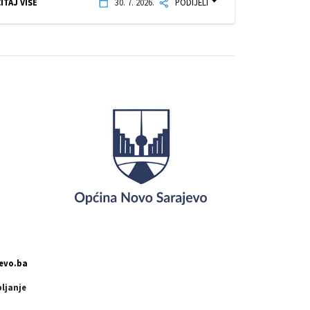
ITAJ VIŠE
30. 7. 2026.
PODIJELI
evo.ba
pljanje