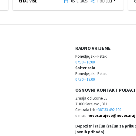
ČITAJ VIŠE
05. 8. 2026.
PODIJELI
Č
RADNO VRIJEME
Ponedjeljak - Petak
07:30 - 16:00
Šalter sala
Ponedjeljak - Petak
07:30 - 18:00
OSNOVNI KONTAKT PODACI
Zmaja od Bosne 55
71000 Sarajevo, BiH
Centrala tel:
+387 33 492-100
e-mail:
novosarajevo@novosaraj
Depozitni račun (račun za priku
javnih prihoda):