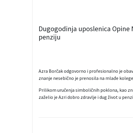
Dugogodinja uposlenica Opine N
penziju
Azra Borčak odgovorno i profesionalno je obavlj
znanje nesebično je prenosila na mlađe kolege
Prilikom uručenja simboličnih poklona, kao zna
zaželio je Azri dobro zdravlje i dug život u pen