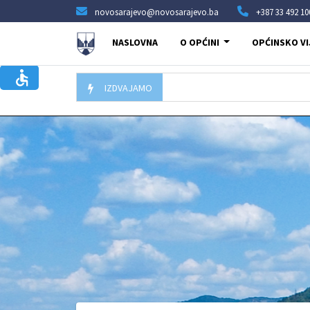
novosarajevo@novosarajevo.ba
+387 33 492 10
NASLOVNA
O OPĆINI
OPĆINSKO VI
IZDVAJAMO