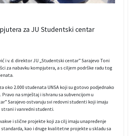
jutera za JU Studentski centar
 i v. d. direktor JU „Studentski centar” Sarajevo Toni
ršci za nabavku kompjutera, a s ciljem podrške radu tog
denata.
 za oko 2.000 studenata UNSA koji su gotovo podjednako
. Pravo na smještaj i ishranu sa subvencijom u
” Sarajevo ostvaruju svi redovni studenti koji imaju
strani i vanredni studenti.
akve i slične projekte koji za cilj imaju unapređenje
tandarda, kao i druge kvalitetne projekte u skladu sa