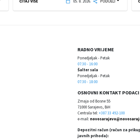
ČITAJ VIŠE
05. 8. 2026.
PODIJELI
Č
RADNO VRIJEME
Ponedjeljak - Petak
07:30 - 16:00
Šalter sala
Ponedjeljak - Petak
07:30 - 18:00
OSNOVNI KONTAKT PODACI
Zmaja od Bosne 55
71000 Sarajevo, BiH
Centrala tel:
+387 33 492-100
e-mail:
novosarajevo@novosaraj
Depozitni račun (račun za priku
javnih prihoda):