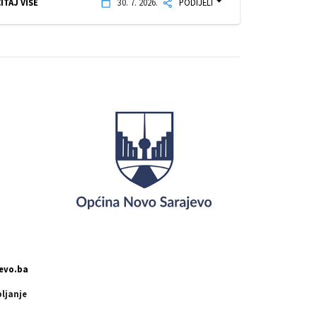
ITAJ VIŠE
30. 7. 2026.
PODIJELI
evo.ba
pljanje