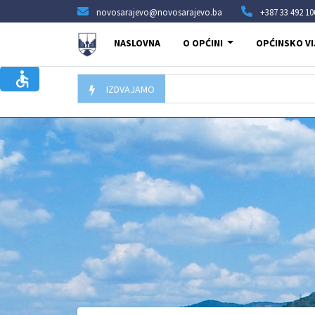
novosarajevo@novosarajevo.ba
+387 33 492 10
NASLOVNA
O OPĆINI
OPĆINSKO VI
IZDVAJAMO