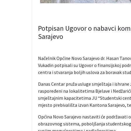
Potpisan Ugovor o nabavci komp
Sarajevo
Načelnik Općine Novo Sarajevo dr. Hasan Tanović
Vukadin potpisali su Ugovor o finansijskoj pod
centra i stvaranja boljih uslova za boravak stu
Danas Centar pruža usluge smještaja i ishrane
raspoređeni na lokalitetima Bjelave i Nedžarići
smještajnim kapacitetima JU “Studentski centar
mjesto prebivališta izvan Kantona Sarajevo, te 
Općina Novo Sarajevo nastaviti će podržavati ov
obrazovnog sistema, poboljšanja studentskog s
svojim mogućnostima i nadležnostima.