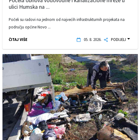
Počela obnova vodovodne i kanalizacione mreže u
ulici Humska na ...
Počeli su radovi na jednom od najvećih infrastrukturnih projekata na
području općine Novo ...
ČITAJ VIŠE
05. 8. 2026.
PODIJELI