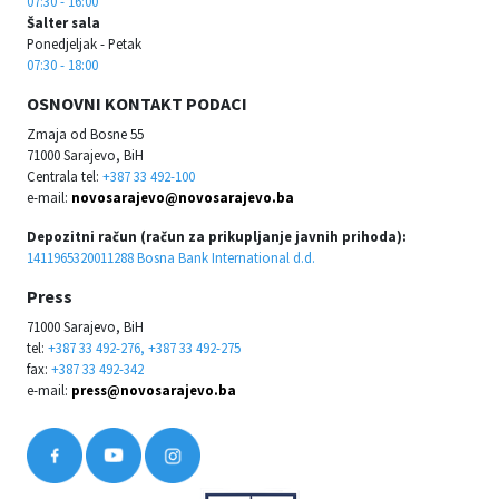
07:30 - 16:00
Šalter sala
Ponedjeljak - Petak
07:30 - 18:00
OSNOVNI KONTAKT PODACI
Zmaja od Bosne 55
71000 Sarajevo, BiH
Centrala tel:
+387 33 492-100
e-mail:
novosarajevo@novosarajevo.ba
Depozitni račun (račun za prikupljanje javnih prihoda):
1411965320011288 Bosna Bank International d.d.
Press
71000 Sarajevo, BiH
tel:
+387 33 492-276, +387 33 492-275
fax:
+387 33 492-342
e-mail:
press@novosarajevo.ba