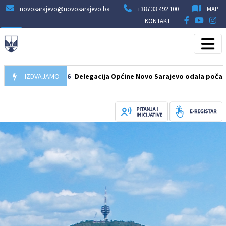
novosarajevo@novosarajevo.ba
+387 33 492 100
MAP
KONTAKT
07.08.2026
IZDVAJAMO
Delegacija Općine Novo Sarajevo odala počast šehidi