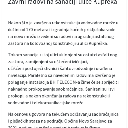
Zavrni radovi na sanaciji ulice Kupreka
Nakon što je završena rekonstrukcija vodovodne mreže u
dužini od 170 metara i izgradnja kućnih priključaka vode
na novu mrežu izvedeni su radovi na ugradnji asfaltnog
zastora na kolovoznoj konstrukciji u ulici Kupreška.
Tokom sanacije u toj ulici uklonjeni su ostatci asfaltnog
zastora, zamijenjeni su oštećeni ivičnjaci,
očišćeni postojeći slivnici i šahtovi odvodnje i urađena
nivelacija. Paralelno sa navedenim radovima izvršeno je
polaganje instalacija BH TELECOM-a čime će se spriječiti
naknadno prokopavanje saobraćajnice. Sanirani su i svi
prokopi, a nakon okončanja radova na rekonstrukciji
vodovodne i telekomunikacijske mreže.
Na osnovu ugovora na tekućem održavanju saobraćajnica
i pješačkih staza na području Općine Novo Sarajevo za
2021. godinu, izvođač navedenih radova je firma