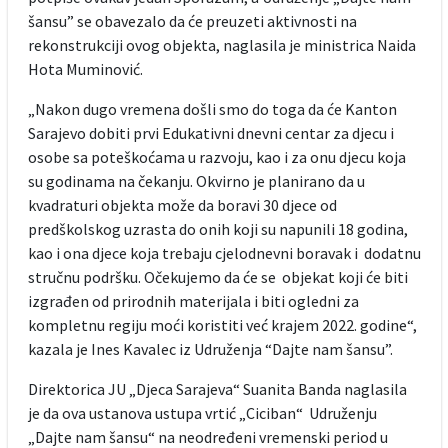
šansu” se obavezalo da će preuzeti aktivnosti na
rekonstrukciji ovog objekta, naglasila je ministrica Naida
Hota Muminović.
„Nakon dugo vremena došli smo do toga da će Kanton
Sarajevo dobiti prvi Edukativni dnevni centar za djecu i
osobe sa poteškoćama u razvoju, kao i za onu djecu koja
su godinama na čekanju. Okvirno je planirano da u
kvadraturi objekta može da boravi 30 djece od
predškolskog uzrasta do onih koji su napunili 18 godina,
kao i ona djece koja trebaju cjelodnevni boravak i dodatnu
stručnu podršku. Očekujemo da će se objekat koji će biti
izgrađen od prirodnih materijala i biti ogledni za
kompletnu regiju moći koristiti već krajem 2022. godine“,
kazala je Ines Kavalec iz Udruženja “Dajte nam šansu”.
Direktorica JU „Djeca Sarajeva“ Suanita Banda naglasila
je da ova ustanova ustupa vrtić „Ciciban“ Udruženju
„Dajte nam šansu“ na neodređeni vremenski period u