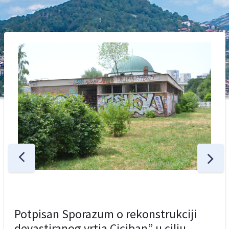
Potpisan Sporazum o rekonstrukciji
devastiranog vrtia Ciciban” u cilju