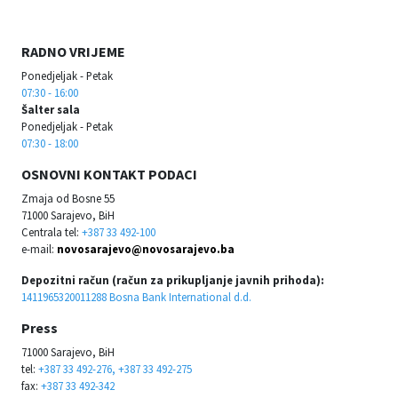
RADNO VRIJEME
Ponedjeljak - Petak
07:30 - 16:00
Šalter sala
Ponedjeljak - Petak
07:30 - 18:00
OSNOVNI KONTAKT PODACI
Zmaja od Bosne 55
71000 Sarajevo, BiH
Centrala tel:
+387 33 492-100
e-mail:
novosarajevo@novosarajevo.ba
Depozitni račun (račun za prikupljanje javnih prihoda):
1411965320011288 Bosna Bank International d.d.
Press
71000 Sarajevo, BiH
tel:
+387 33 492-276, +387 33 492-275
fax:
+387 33 492-342