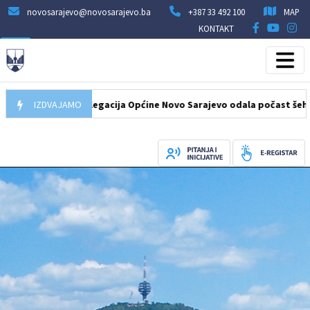
novosarajevo@novosarajevo.ba
+387 33 492 100
MAP
KONTAKT
.08.2026
IZDVAJAMO
Delegacija Općine Novo Sarajevo odala počast šehidima i 