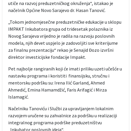
utiče na razvoj preduzetničkog okruženja“, istakao je
načelnik Općine Novo Sarajevo dr. Hasan Tanović.
„Tokom jednomjesečne preduzetničke edukacije u sklopu
IMPAKT Inkubatora grupa od tridesetak polaznika iz
Novog Sarajeva vrijedno je radila na razvoju poslovnih
modela, njih devet uspjelo je zadovoljiti sve kriterijume
za finalnu prezentaciju“ rekao je Senajid Đozo izvršni
direktor investicijske fondacije Impakt.
Pet najbolje rangiranih koji će imati priliku uzeti učešće u
nastavku programa i koristiti finansijsku, stručnu i
mentorsku podršku su: Irena Ilić Garland, Ahmed
Ahmedić, Emina Hamamdžić, Faris Arifagić i Mirza
Islamagić.
Načelniku Tanoviću i Službi za upravljanjem lokalnim
razvojem uručene su zahvalnice za podršku u realizaciji
integralnog programa podrške preduzetništvu
„Inkubator poslovnih ideja“.