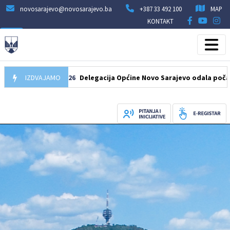
novosarajevo@novosarajevo.ba
+387 33 492 100
MAP
KONTAKT
07.08.2026
IZDVAJAMO
Delegacija Općine Novo Sarajevo odala počast šehid