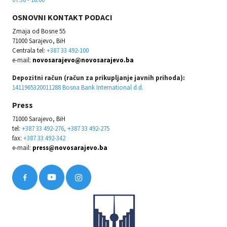
OSNOVNI KONTAKT PODACI
Zmaja od Bosne 55
71000 Sarajevo, BiH
Centrala tel:
+387 33 492-100
e-mail:
novosarajevo@novosarajevo.ba
Depozitni račun (račun za prikupljanje javnih prihoda):
1411965320011288 Bosna Bank International d.d.
Press
71000 Sarajevo, BiH
tel:
+387 33 492-276, +387 33 492-275
fax:
+387 33 492-342
e-mail:
press@novosarajevo.ba