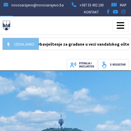
novosarajevo@novosarajevo.ba
+387 33 492 100
MAP
KONTAKT
0.08.2026
IZDVAJAMO
Obavještenje za građane u vezi vandalskog oštećenja lift