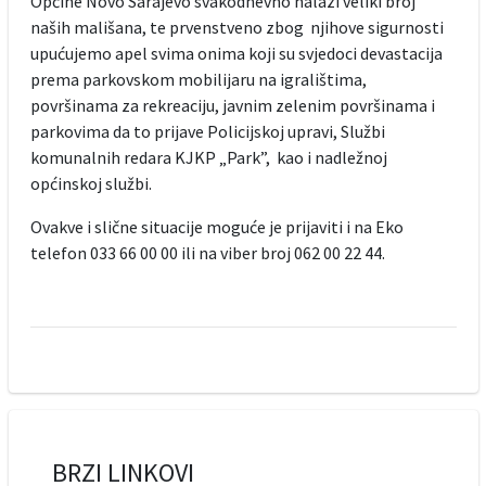
Općine Novo Sarajevo svakodnevno nalazi veliki broj
naših mališana, te prvenstveno zbog njihove sigurnosti
upućujemo apel svima onima koji su svjedoci devastacija
prema parkovskom mobilijaru na igralištima,
površinama za rekreaciju, javnim zelenim površinama i
parkovima da to prijave Policijskoj upravi, Službi
komunalnih redara KJKP „Park”, kao i nadležnoj
općinskoj službi.
Ovakve i slične situacije moguće je prijaviti i na Eko
telefon 033 66 00 00 ili na viber broj 062 00 22 44.
BRZI LINKOVI