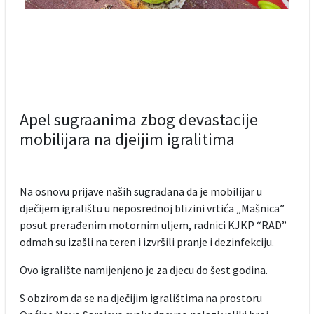
Apel sugraanima zbog devastacije
mobilijara na djeijim igralitima
Na osnovu prijave naših sugrađana da je mobilijar u
dječijem igralištu u neposrednoj blizini vrtića „Mašnica”
posut prerađenim motornim uljem, radnici KJKP “RAD”
odmah su izašli na teren i izvršili pranje i dezinfekciju.
Ovo igralište namijenjeno je za djecu do šest godina.
S obzirom da se na dječijim igralištima na prostoru