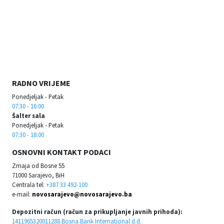
RADNO VRIJEME
Ponedjeljak - Petak
07:30 - 16:00
Šalter sala
Ponedjeljak - Petak
07:30 - 18:00
OSNOVNI KONTAKT PODACI
Zmaja od Bosne 55
71000 Sarajevo, BiH
Centrala tel:
+387 33 492-100
e-mail:
novosarajevo@novosarajevo.ba
Depozitni račun (račun za prikupljanje javnih prihoda):
1411965320011288 Bosna Bank International d.d.