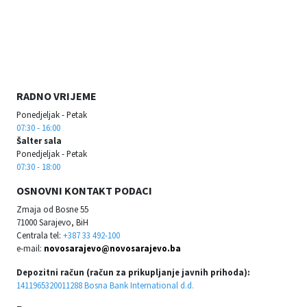
RADNO VRIJEME
Ponedjeljak - Petak
07:30 - 16:00
Šalter sala
Ponedjeljak - Petak
07:30 - 18:00
OSNOVNI KONTAKT PODACI
Zmaja od Bosne 55
71000 Sarajevo, BiH
Centrala tel:
+387 33 492-100
e-mail:
novosarajevo@novosarajevo.ba
Depozitni račun (račun za prikupljanje javnih prihoda):
1411965320011288 Bosna Bank International d.d.