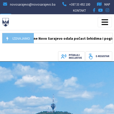
novosarajevo@novosarajevo.ba
+387 33 492 100
MAP
KONTAKT
egacija Općine Novo Sarajevo odala počast šehidima i poginulim bo
IZDVAJAMO