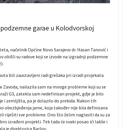
ji podzemne garae u Kolodvorskoj
eta, načelnik Općine Novo Sarajevo dr. Hasan Tanović i
v obišli su radove koji se izvode na izgradnji podzemne
i.
ta bili zaustavljeni radi grešaka pri izradi projekata.
e Zavoda, nailazila sam na mnoge probleme koji su se
raži G3, zatekla sam nedefinisan projekt, gdje je bilo
i zemljišta, pa je dolazilo do prekida. Nakon tih
ko obezbjeđenja jame, koja također nije bila definisana
 riješiti sve probleme. Ono što želim naglasiti da su za
ro izrađeni projekti. Tek tada će svaki posao ići lakše i
ala je direktorica Barlov.