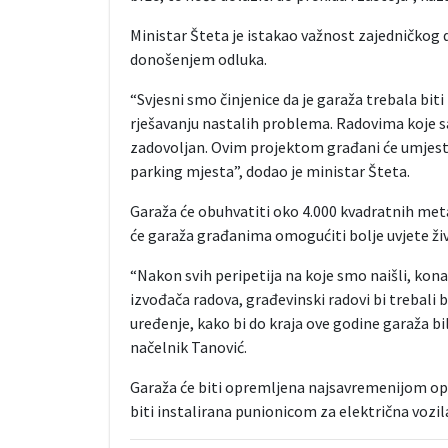
Ministar Šteta je istakao važnost zajedničkog 
donošenjem odluka.
“Svjesni smo činjenice da je garaža trebala biti
rješavanju nastalih problema. Radovima koje 
zadovoljan. Ovim projektom građani će umjest
parking mjesta”, dodao je ministar Šteta.
Garaža će obuhvatiti oko 4.000 kvadratnih meta
će garaža građanima omogućiti bolje uvjete živ
“Nakon svih peripetija na koje smo naišli, kona
izvođača radova, građevinski radovi bi trebali 
uređenje, kako bi do kraja ove godine garaža bi
načelnik Tanović.
Garaža će biti opremljena najsavremenijom opr
biti instalirana punionicom za električna vozil