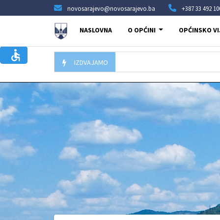
novosarajevo@novosarajevo.ba
+387 33 492 10
NASLOVNA
O OPĆINI
OPĆINSKO VI
IZDVAJAMO