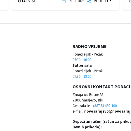
ČITAJ VIŠE
05. 8. 2026.
PODIJELI
Č
RADNO VRIJEME
Ponedjeljak - Petak
07:30 - 16:00
Šalter sala
Ponedjeljak - Petak
07:30 - 18:00
OSNOVNI KONTAKT PODACI
Zmaja od Bosne 55
71000 Sarajevo, BiH
Centrala tel:
+387 33 492-100
e-mail:
novosarajevo@novosaraj
Depozitni račun (račun za priku
javnih prihoda):