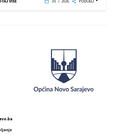
ITAJ VIŠE
30. 7. 2026.
PODIJELI
evo.ba
pljanje