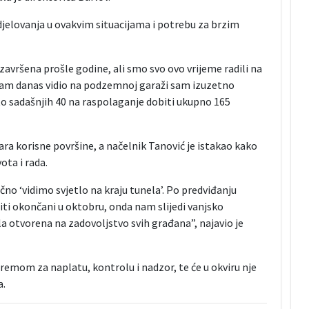
djelovanja u ovakvim situacijama i potrebu za brzim
 završena prošle godine, ali smo svo ovo vrijeme radili na
sam danas vidio na podzemnoj garaži sam izuzetno
o sadašnjih 40 na raspolaganje dobiti ukupno 165
ra korisne površine, a načelnik Tanović je istakao kako
ota i rada.
čno ‘vidimo svjetlo na kraju tunela’. Po predviđanju
biti okončani u oktobru, onda nam slijedi vanjsko
la otvorena na zadovoljstvo svih građana”, najavio je
emom za naplatu, kontrolu i nadzor, te će u okviru nje
a.