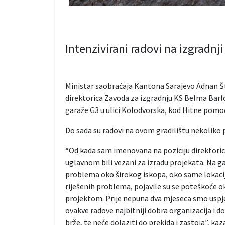
Intenzivirani radovi na izgradn
Ministar saobraćaja Kantona Sarajevo Adnan Št
direktorica Zavoda za izgradnju KS Belma Barlo
garaže G3 u ulici Kolodvorska, kod Hitne pomoć
Do sada su radovi na ovom gradilištu nekoliko pu
“Od kada sam imenovana na poziciju direktoric
uglavnom bili vezani za izradu projekata. Na ga
problema oko širokog iskopa, oko same lokacije 
riješenih problema, pojavile su se poteškoće o
projektom. Prije nepuna dva mjeseca smo uspjeli
ovakve radove najbitniji dobra organizacija i dob
brže, te neće dolaziti do prekida i zastoja”, kaz