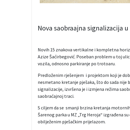
Nova saobraajna signalizacija u 
Novih 15 znakova vertikalne i kompletna horizo
Azize Šaćirbegović. Poseban problem u toj ulici
vozila, odnosno parkiranje po trotoaru.
Predloženim rješenjem i projektom koji je do
nesmetano kretanje pješaka, što do sada nije b
signalizacije, izvršena je i izmjena režima sao
saobraćajnoj traci.
S ciljem da se smanji brzina kretanja motornih v
Šarenog parka u MZ „Trg Heroja“ izgrađena su d
obilježenim pješačkim prijelazom.