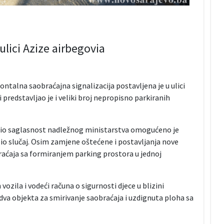
ulici Azize airbegovia
ntalna saobraćajna signalizacija postavljena je u ulici
 predstavljao je i veliki broj nepropisno parkiranih
bio saglasnost nadležnog ministarstva omogućeno je
io slučaj. Osim zamjene oštećene i postavljanja nove
braćaja sa formiranjem parking prostora u jednoj
ozila i vodeći računa o sigurnosti djece u blizini
va objekta za smirivanje saobraćaja i uzdignuta ploha sa