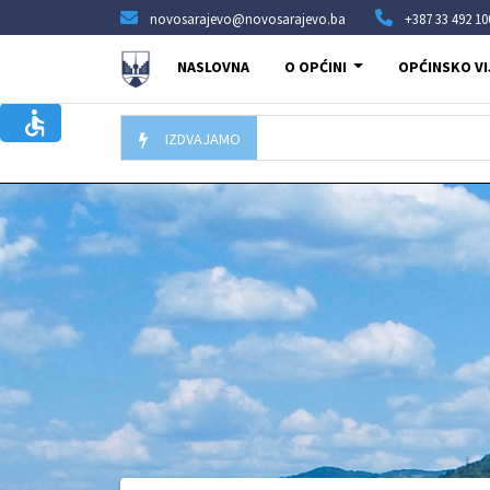
novosarajevo@novosarajevo.ba
+387 33 492 10
NASLOVNA
O OPĆINI
OPĆINSKO VI
IZDVAJAMO