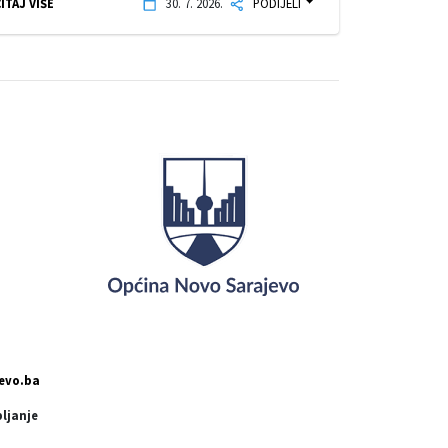
ITAJ VIŠE
30. 7. 2026.
PODIJELI
evo.ba
pljanje