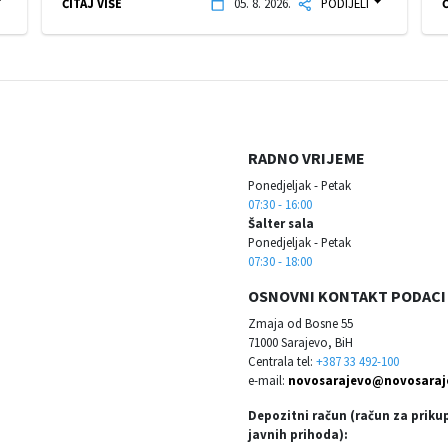
ČITAJ VIŠE
05. 8. 2026.
PODIJELI
Č
RADNO VRIJEME
Ponedjeljak - Petak
07:30 - 16:00
Šalter sala
Ponedjeljak - Petak
07:30 - 18:00
OSNOVNI KONTAKT PODACI
Zmaja od Bosne 55
71000 Sarajevo, BiH
Centrala tel:
+387 33 492-100
e-mail:
novosarajevo@novosaraj
Depozitni račun (račun za priku
javnih prihoda):