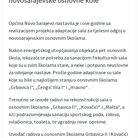
novosarajevske osnovne kole
Općina Novo Sarajevo nastavila je i ove godine sa
realizacijom projekta adaptacije sala za tjelesni odgoj u
novosarajevskim osnovnim školama.
Nakon energetskog utopljavanja objekata pet osnovnih
škola, iskazala se potreba za sanacijom fiskulturnih sala
koje su u svim školama stare, a neke i potpuno neuslovne
za odvijanje nastave. Prošle godine adaptirane su sale
koje su bile u najlošijem stanju u osnovnim školama
„Grbavica I“, „Čengić Vila I“ i „Hrasno“ .
Trenutno se izvode radovi na rekonstrukciji sala u
osnovnim školama „Grbavica II“, „Kovačići“ i „Malta“, a
isti podrazumijevaju sanaciju sportskog poda, zidova,
svlačionica, toaleta, te ugradnju nove opreme.
Izvođač radova u osnovnim školama Grbavica II i Kovačići