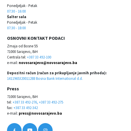
Ponedjeljak - Petak
07:30 - 16:00
Šalter sala
Ponedjeljak - Petak
07:30 - 18:00
OSNOVNI KONTAKT PODACI
Zmaja od Bosne 55
71000 Sarajevo, BiH
Centrala tel:
+387 33 492-100
e-mail:
novosarajevo@novosarajevo.ba
Depozitni račun (račun za prikupljanje javnih prihoda):
1411965320011288 Bosna Bank International d.d.
Press
71000 Sarajevo, BiH
tel:
+387 33 492-276, +387 33 492-275
fax:
+387 33 492-342
e-mail:
press@novosarajevo.ba