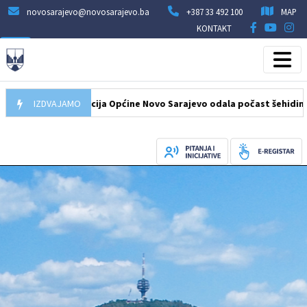
novosarajevo@novosarajevo.ba
+387 33 492 100
MAP
KONTAKT
2026
Delegacija Općine Novo Sarajevo odala počast šehidima i pogi
IZDVAJAMO