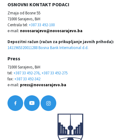
OSNOVNI KONTAKT PODACI
Zmaja od Bosne 55
71000 Sarajevo, BiH
Centrala tel:
+387 33 492-100
e-mail:
novosarajevo@novosarajevo.ba
Depozitni račun (račun za prikupljanje javnih prihoda):
1411965320011288 Bosna Bank International d.d.
Press
71000 Sarajevo, BiH
tel:
+387 33 492-276, +387 33 492-275
fax:
+387 33 492-342
e-mail:
press@novosarajevo.ba