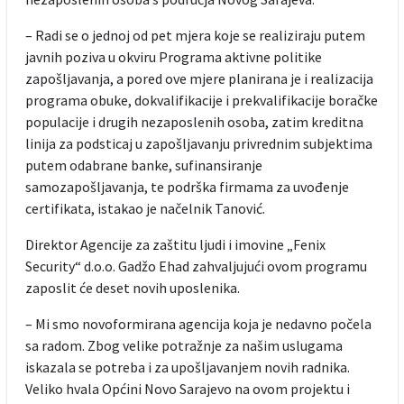
– Radi se o jednoj od pet mjera koje se realiziraju putem
javnih poziva u okviru Programa aktivne politike
zapošljavanja, a pored ove mjere planirana je i realizacija
programa obuke, dokvalifikacije i prekvalifikacije boračke
populacije i drugih nezaposlenih osoba, zatim kreditna
linija za podsticaj u zapošljavanju privrednim subjektima
putem odabrane banke, sufinansiranje
samozapošljavanja, te podrška firmama za uvođenje
certifikata, istakao je načelnik Tanović.
Direktor Agencije za zaštitu ljudi i imovine „Fenix
Security“ d.o.o. Gadžo Ehad zahvaljujući ovom programu
zaposlit će deset novih uposlenika.
– Mi smo novoformirana agencija koja je nedavno počela
sa radom. Zbog velike potražnje za našim uslugama
iskazala se potreba i za upošljavanjem novih radnika.
Veliko hvala Općini Novo Sarajevo na ovom projektu i