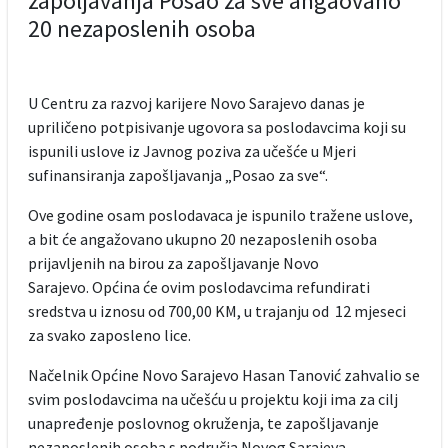
zapoljavanja Posao za sve angaovano
20 nezaposlenih osoba
U Centru za razvoj karijere Novo Sarajevo danas je
upriličeno potpisivanje ugovora sa poslodavcima koji su
ispunili uslove iz Javnog poziva za učešće u Mjeri
sufinansiranja zapošljavanja „Posao za sve“.
Ove godine osam poslodavaca je ispunilo tražene uslove,
a bit će angažovano ukupno 20 nezaposlenih osoba
prijavljenih na birou za zapošljavanje Novo
Sarajevo. Općina će ovim poslodavcima refundirati
sredstva u iznosu od 700,00 KM, u trajanju od 12 mjeseci
za svako zaposleno lice.
Načelnik Općine Novo Sarajevo Hasan Tanović zahvalio se
svim poslodavcima na učešću u projektu koji ima za cilj
unapređenje poslovnog okruženja, te zapošljavanje
nezaposlenih osoba s područja Novog Sarajeva.