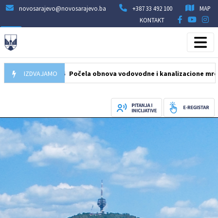
novosarajevo@novosarajevo.ba
+387 33 492 100
MAP
KONTAKT
05.08.2026
IZDVAJAMO
Počela obnova vodovodne i kanalizacione mreže u ulic