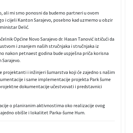
o, ali mi smo ponosni da budemo partneri u ovom
o i cijeli Kanton Sarajevo, posebno kad uzmemo u obzir
ministar Delić.
elnik Općine Novo Sarajevo dr. Hasan Tanović ističući da
kustvom i znanjem naših stručnjaka i stručnjaka iz
no nakon petnaest godina bude uspješna priča korisna
 Sarajevo.
 projektanti i inžinjeri šumarstva koji će zajedno s našim
kumentacije i same implementacije projekta Park šume
 projektne dokumentacije učestvovati i predstavnici
acije o planiranim aktivnostima oko realizacije ovog
zajedno obišle i lokalitet Parka-šume Hum.