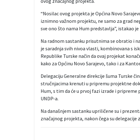
ovog značajnog projekta.
“Nosilac ovog projekta je Općina Novo Sarajev
iznimno važnom projektu, ne samo za grad neg
sve ono što nama Hum predstavlja”, istakao je 
Na radnom sastanku prisutnima se obratio i nač
je saradnja svih nivoa vlasti, kombinovana s is
Republike Turske način da ovaj projekat konač
kako za Općinu Novo Sarajevo, tako i za Kanton
Delegaciju Generalne direkcije šuma Turske čine
stručnjacima krenuti u pripremu projektne do
Hum, s tim da će u prvoj fazi izrade i pripreme
UNDP-a.
Na današnjem sastanku upriličene su i prezent
značajnog projekta, nakon čega su delegacije 