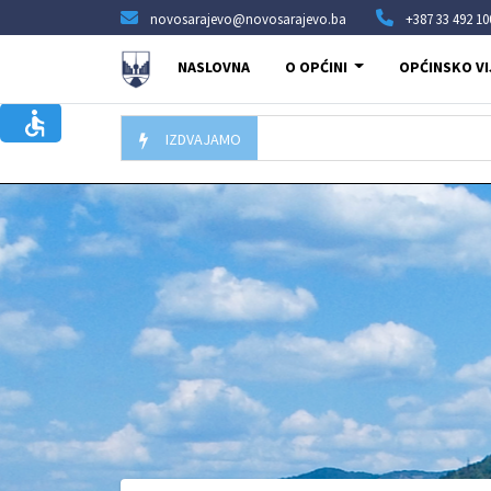
novosarajevo@novosarajevo.ba
+387 33 492 10
NASLOVNA
O OPĆINI
OPĆINSKO VI
IZDVAJAMO