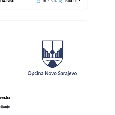
ITAJ VIŠE
30. 7. 2026.
PODIJELI
evo.ba
pljanje