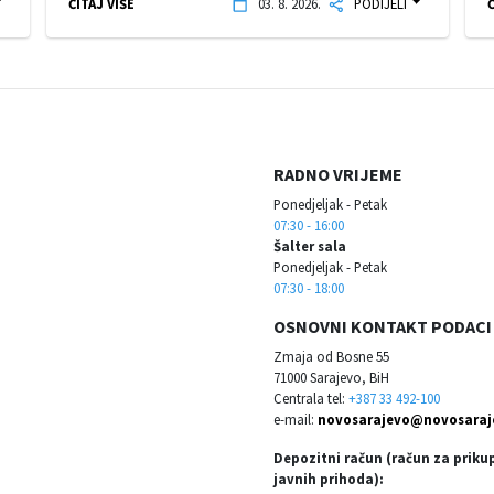
ČITAJ VIŠE
03. 8. 2026.
PODIJELI
Č
RADNO VRIJEME
Ponedjeljak - Petak
07:30 - 16:00
Šalter sala
Ponedjeljak - Petak
07:30 - 18:00
OSNOVNI KONTAKT PODACI
Zmaja od Bosne 55
71000 Sarajevo, BiH
Centrala tel:
+387 33 492-100
e-mail:
novosarajevo@novosaraj
Depozitni račun (račun za priku
javnih prihoda):