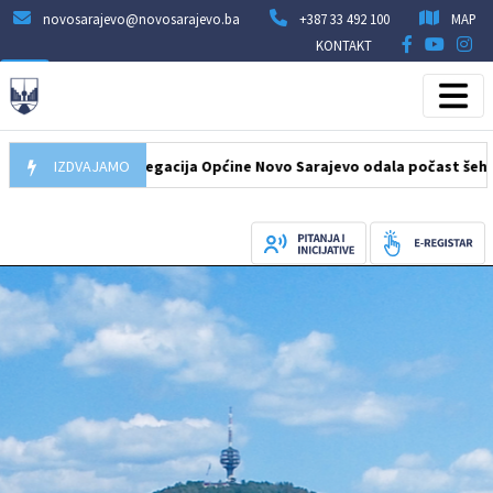
novosarajevo@novosarajevo.ba
+387 33 492 100
MAP
KONTAKT
7.08.2026
IZDVAJAMO
Delegacija Općine Novo Sarajevo odala počast šehidima i 