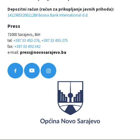
Depozitni račun (račun za prikupljanje javnih prihoda):
1411965320011288 Bosna Bank International d.d.
Press
71000 Sarajevo, BiH
tel:
+387 33 492-276, +387 33 492-275
fax:
+387 33 492-342
e-mail:
press@novosarajevo.ba