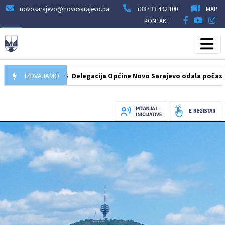
novosarajevo@novosarajevo.ba
+387 33 492 100
MAP
KONTAKT
07.08.2026
IZDVAJAMO
Delegacija Općine Novo Sarajevo odala počast šehidi