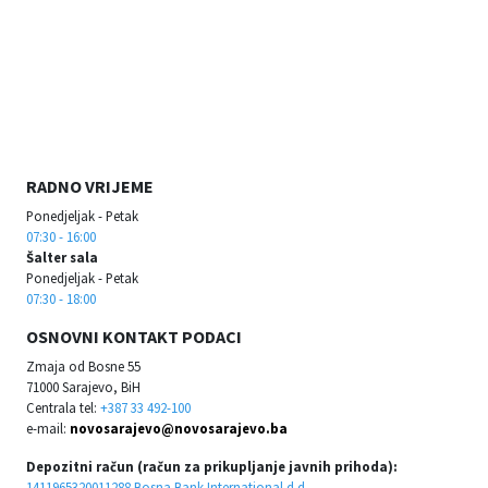
RADNO VRIJEME
Ponedjeljak - Petak
07:30 - 16:00
Šalter sala
Ponedjeljak - Petak
07:30 - 18:00
OSNOVNI KONTAKT PODACI
Zmaja od Bosne 55
71000 Sarajevo, BiH
Centrala tel:
+387 33 492-100
e-mail:
novosarajevo@novosarajevo.ba
Depozitni račun (račun za prikupljanje javnih prihoda):
1411965320011288 Bosna Bank International d.d.