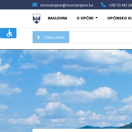
novosarajevo@novosarajevo.ba
+387 33 492 10
NASLOVNA
O OPĆINI
OPĆINSKO VI
IZDVAJAMO