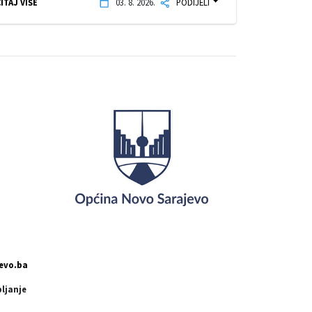
ITAJ VIŠE
03. 8. 2026.
PODIJELI
evo.ba
pljanje