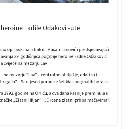
 heroine Fadile Odakovi -ute
io općinski načelnik dr. Hasan Tanović i predsjedavajući
avanja 29. godišnjica pogibije heroine Fadile Odžaković
la cvijeće na mezarju Lav.
 na mezarju “Lav” – centralno obilježje, odali su i
brigada” – Sarajevo i porodice šehida i poginulih boraca.
a 1992. godine na Orliću, a dva dana kasnije preminula u
ačke „Zlatni ljiljan” i „Ordena zlatni grb sa mačevima”.