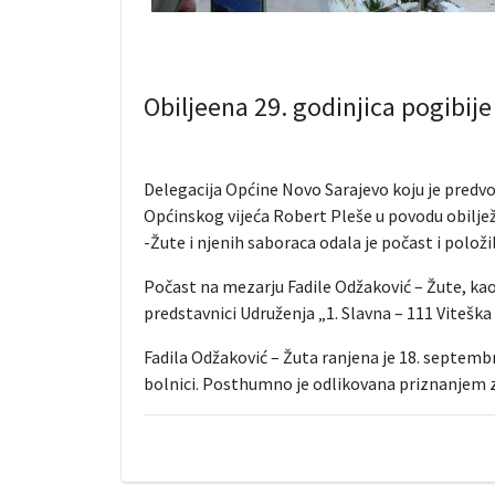
Obiljeena 29. godinjica pogibije
Delegacija Općine Novo Sarajevo koju je predvod
Općinskog vijeća Robert Pleše u povodu obiljež
-Žute i njenih saboraca odala je počast i položi
Počast na mezarju Fadile Odžaković – Žute, kao i
predstavnici Udruženja „1. Slavna – 111 Viteška 
Fadila Odžaković – Žuta ranjena je 18. septembr
bolnici. Posthumno je odlikovana priznanjem zn