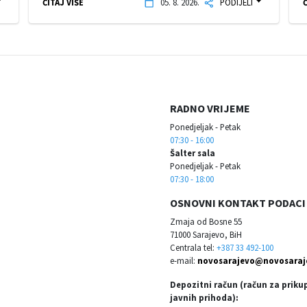
ČITAJ VIŠE
05. 8. 2026.
PODIJELI
Č
RADNO VRIJEME
Ponedjeljak - Petak
07:30 - 16:00
Šalter sala
Ponedjeljak - Petak
07:30 - 18:00
OSNOVNI KONTAKT PODACI
Zmaja od Bosne 55
71000 Sarajevo, BiH
Centrala tel:
+387 33 492-100
e-mail:
novosarajevo@novosaraj
Depozitni račun (račun za priku
javnih prihoda):