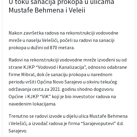
U toku sanacija prokopa u ulicama
Mustafe Behmena i Veleii
Nakon završetka radova na rekonstrukciji vodovodne
mreže u naselju Velešići, počeli su radovi na sanaciji
prokopa u dužini od 870 metara.
Radovi na rekonstrukciji vodovodne mreže izvođeni su od
strane KJKP “Vodovod i Kanalizacija”, odnosno odabrane
firme Mibral, dok će sanaciju prokopa u narednom
periodu vršiti Općina Novo Sarajevo u okviru tekućeg
održavanja cesta za 2021. godinu shodno dogovoru
Općine i KJKP “ViK” koji je bio investotor radova na
navedenim lokacijama.
Trenutno se radovi izvode u dijelu ulica Mustafe Behmena
i Velešići, a izvođač radova je firma “Sarajevoputevi” d.d.
Sarajevo.