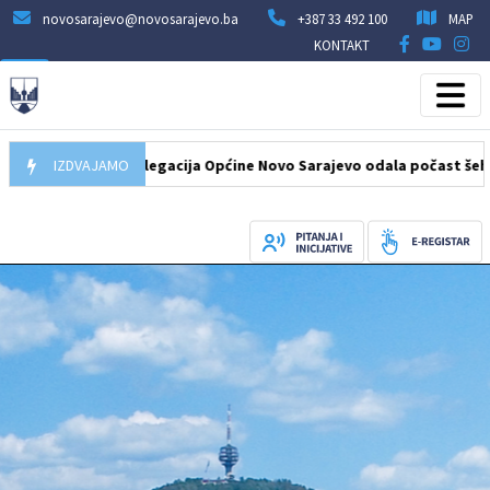
novosarajevo@novosarajevo.ba
+387 33 492 100
MAP
KONTAKT
7.08.2026
IZDVAJAMO
Delegacija Općine Novo Sarajevo odala počast šehidima i