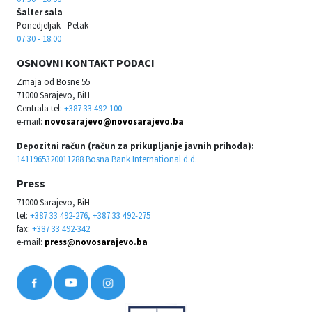
Šalter sala
Ponedjeljak - Petak
07:30 - 18:00
OSNOVNI KONTAKT PODACI
Zmaja od Bosne 55
71000 Sarajevo, BiH
Centrala tel:
+387 33 492-100
e-mail:
novosarajevo@novosarajevo.ba
Depozitni račun (račun za prikupljanje javnih prihoda):
1411965320011288 Bosna Bank International d.d.
Press
71000 Sarajevo, BiH
tel:
+387 33 492-276, +387 33 492-275
fax:
+387 33 492-342
e-mail:
press@novosarajevo.ba