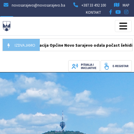
novosarajevo@novosarajevo.ba
+387 33 492 100
MAP
KONTAKT
8.2026
IZDVAJAMO
Delegacija Općine Novo Sarajevo odala počast šehidima i po