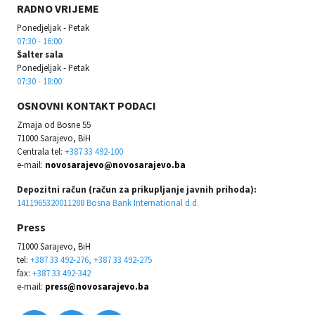
RADNO VRIJEME
Ponedjeljak - Petak
07:30 - 16:00
Šalter sala
Ponedjeljak - Petak
07:30 - 18:00
OSNOVNI KONTAKT PODACI
Zmaja od Bosne 55
71000 Sarajevo, BiH
Centrala tel:
+387 33 492-100
e-mail:
novosarajevo@novosarajevo.ba
Depozitni račun (račun za prikupljanje javnih prihoda):
1411965320011288 Bosna Bank International d.d.
Press
71000 Sarajevo, BiH
tel:
+387 33 492-276, +387 33 492-275
fax:
+387 33 492-342
e-mail:
press@novosarajevo.ba