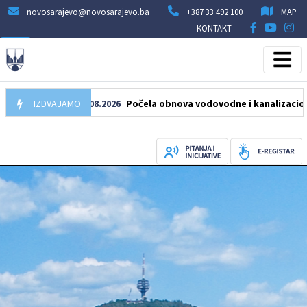
novosarajevo@novosarajevo.ba
+387 33 492 100
MAP
KONTAKT
IZDVAJAMO
05.08.2026
Počela obnova vodovodne i kanalizacione mreže 