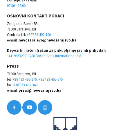
07:30 - 18:00
OSNOVNI KONTAKT PODACI
Zmaja od Bosne 55
71000 Sarajevo, BiH
Centrala tel:
+387 33 492-100
e-mail:
novosarajevo@novosarajevo.ba
Depozitni račun (račun za prikupljanje javnih prihoda):
1411965320011288 Bosna Bank International d.d.
Press
71000 Sarajevo, BiH
tel:
+387 33 492-276, +387 33 492-275
fax:
+387 33 492-342
e-mail:
press@novosarajevo.ba