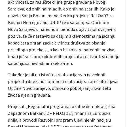
aktivnosti, za različite ciljne grupe građana Novog
Sarajeva, od onih najmlađih, do onih najstarijih. Kako je
navela Sanja Bokun, menadžerica projekta ReLOaD2 za
Bosnu i Hercegovinu, UNDP će u saradnji sa Općinom
Novo Sarajevo u narednom periodu objaviti još dva javna
poziva, te će nastaviti sa daljim aktivnostima na jačanju
kapaciteta organizacija civilnog društva za pisanje
prijedloga projekata, a kako bi u okviru narednih poziva,
imali još veći broj odobrenih projekata i ostvarili što bolju
saradnju sa nevladinim sektorom.
Također je bitno istaći da realizacija svih navedenih
projekata direktno doprinosi realizaciji strateških ciljeva
Općine Novo Sarajevo, odnosno poboljšanju kvaliteta
života njenih građana.
Projekat „Regionalni programa lokalne demokratije na
Zapadnom Balkanu 2 – ReLOaD2“, finansira Europska
unija, a provodi Razvojni program Ujedinjenih nacija u
Bosni i Hercegovini (UNDP) u partnerstvu sa Općinom