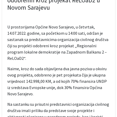
odobrenih kroz projekat ReLOaD2 u
Novom Sarajevu
U prostorijama Općine Novo Sarajevo, u četvrtak,
14.07.2022. godine, sa početkom u 14:00 sati, održan je
sastanak sa predstavnicima organizacija civilnog društva
čiji su projekti odobreni kroz projekat „Regionalni
program lokalne demokratije na Zapadnom Balkanu 2 –
ReLOaD2“.
Naime, kroz do sada objavljena dva javna poziva u okviru
ovog projekta, odobreno je pet projekata čija je ukupna
vrijednost 142.998,00 KM, a od kojih 70% finansira UNDP
iz sredstava Evropske unije, dok 30% finansira Općina
Novo Sarajevo.
Na sastanku su prisutni predstavnici organizacija civilnog
društva imali priliku da predstave svoje projekte i
aktivnosti planirane u narednom periodu, kao i koristi