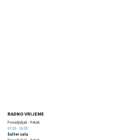
RADNO VRIJEME
Ponedjeljak - Petak
07:30 - 16:00
Šalter sala
Ponedjeljak - Petak