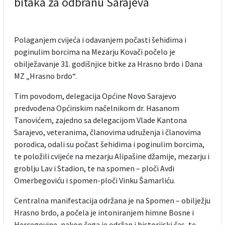
bitaka za odbranu Sarajeva
Polaganjem cvijeća i odavanjem počasti šehidima i
poginulim borcima na Mezarju Kovači počelo je
obilježavanje 31. godišnjice bitke za Hrasno brdo i Dana
MZ „Hrasno brdo“.
Tim povodom, delegacija Općine Novo Sarajevo
predvođena Općinskim načelnikom dr. Hasanom
Tanovićem, zajedno sa delegacijom Vlade Kantona
Sarajevo, veteranima, članovima udruženja i članovima
porodica, odali su počast šehidima i poginulim borcima,
te položili cvijeće na mezarju Alipašine džamije, mezarju i
groblju Lav i Stadion, te na spomen – ploči Avdi
Omerbegoviću i spomen-ploči Vinku Šamarliću.
Centralna manifestacija održana je na Spomen – obilježju
Hrasno brdo, a počela je intoniranjem himne Bosne i
Hercegovine, nakon čega je održan i historijski čas, te