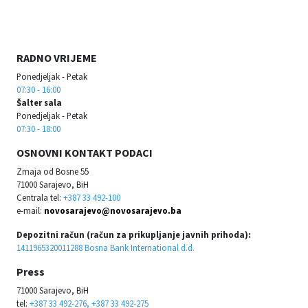
RADNO VRIJEME
Ponedjeljak - Petak
07:30 - 16:00
Šalter sala
Ponedjeljak - Petak
07:30 - 18:00
OSNOVNI KONTAKT PODACI
Zmaja od Bosne 55
71000 Sarajevo, BiH
Centrala tel:
+387 33 492-100
e-mail:
novosarajevo@novosarajevo.ba
Depozitni račun (račun za prikupljanje javnih prihoda):
1411965320011288 Bosna Bank International d.d.
Press
71000 Sarajevo, BiH
tel:
+387 33 492-276, +387 33 492-275