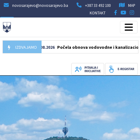
novosarajevo@novosarajevo.ba
+387 33 492 100
MAP
KONTAKT
IZDVAJAMO
05.08.2026
Počela obnova vodovodne i kanalizacione mrež