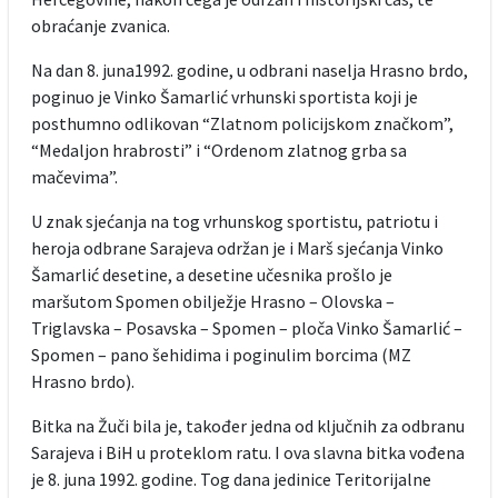
obraćanje zvanica.
Na dan 8. juna1992. godine, u odbrani naselja Hrasno brdo,
poginuo je Vinko Šamarlić vrhunski sportista koji je
posthumno odlikovan “Zlatnom policijskom značkom”,
“Medaljon hrabrosti” i “Ordenom zlatnog grba sa
mačevima”.
U znak sjećanja na tog vrhunskog sportistu, patriotu i
heroja odbrane Sarajeva održan je i Marš sjećanja Vinko
Šamarlić desetine, a desetine učesnika prošlo je
maršutom Spomen obilježje Hrasno – Olovska –
Triglavska – Posavska – Spomen – ploča Vinko Šamarlić –
Spomen – pano šehidima i poginulim borcima (MZ
Hrasno brdo).
Bitka na Žuči bila je, također jedna od ključnih za odbranu
Sarajeva i BiH u proteklom ratu. I ova slavna bitka vođena
je 8. juna 1992. godine. Tog dana jedinice Teritorijalne